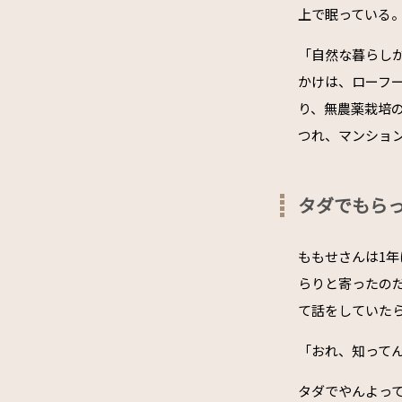
上で眠っている
「自然な暮らし
かけは、ローフ
り、無農薬栽培
つれ、マンショ
タダでもら
ももせさんは1
らりと寄ったの
て話をしていた
「おれ、知って
タダでやんよっ