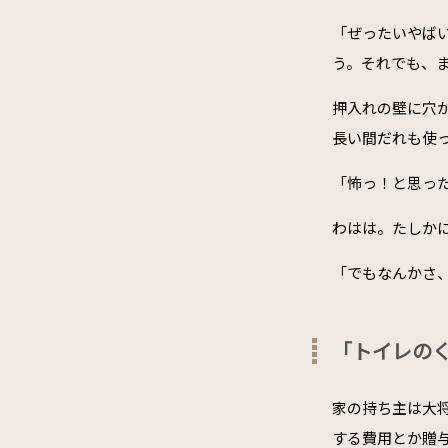
「ぜったいやば
う。それでも、
押入れの壁に穴
長い間だれも使
「怖っ！と思っ
わはは。たしか
「でもなんかさ
「トイレの
家の持ち主は大
する費用とか贈与