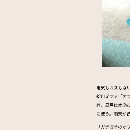
電気もガスもな
給自足する「オ
存、風呂は水浴
に使う。雨天が
「ガチガチのオ