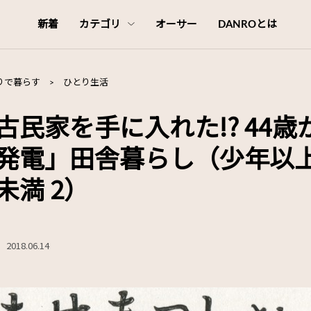
新着
カテゴリ
オーサー
DANROとは
りで暮らす
>
ひとり生活
古民家を手に入れた!? 44歳
発電」田舎暮らし（少年以
未満 2）
2018.06.14