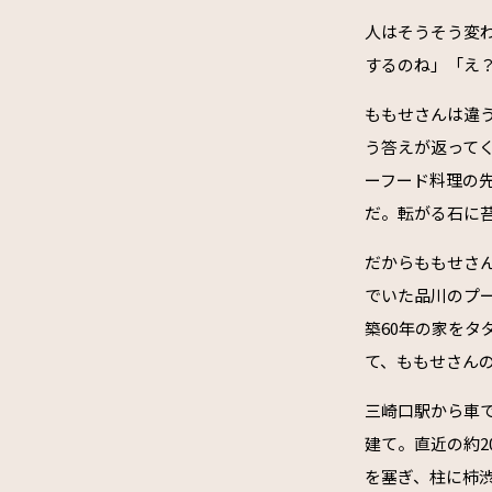
人はそうそう変
するのね」「え
ももせさんは違
う答えが返って
ーフード料理の
だ。転がる石に
だからももせさ
でいた品川のプ
築60年の家を
て、ももせさん
三崎口駅から車で
建て。直近の約
を塞ぎ、柱に柿