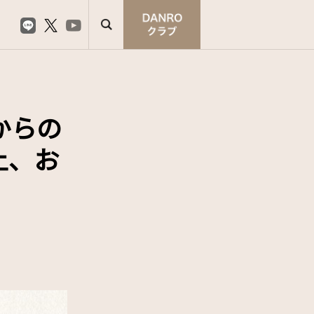
からの
上、お