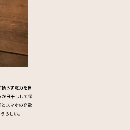
に頼らず電力を自
るか日干しして保
灯とスマホの充電
らうらしい。