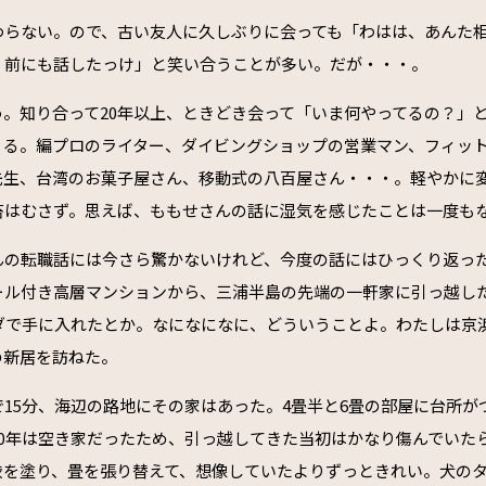
わらない。ので、古い友人に久しぶりに会っても「わはは、あんた
？前にも話したっけ」と笑い合うことが多い。だが・・・。
う。知り合って20年以上、ときどき会って「いま何やってるの？」
くる。編プロのライター、ダイビングショップの営業マン、フィッ
先生、台湾のお菓子屋さん、移動式の八百屋さん・・・。軽やかに
苔はむさず。思えば、ももせさんの話に湿気を感じたことは一度も
んの転職話には今さら驚かないけれど、今度の話にはひっくり返った
ール付き高層マンションから、三浦半島の先端の一軒家に引っ越し
タダで手に入れたとか。なになになに、どういうことよ。わたしは京
の新居を訪ねた。
15分、海辺の路地にその家はあった。4畳半と6畳の部屋に台所が
20年は空き家だったため、引っ越してきた当初はかなり傷んでいた
渋を塗り、畳を張り替えて、想像していたよりずっときれい。犬の