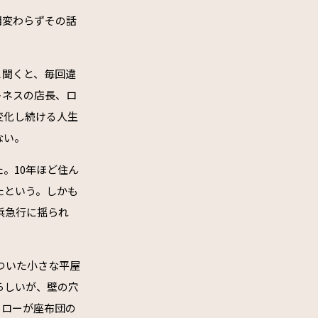
相変わらずその話
と聞くと、毎回違
トネスの店長、ロ
変化し続ける人生
ない。
。10年ほど住ん
たという。しかも
浜急行に揺られ
ついた小さな平屋
らしいが、壁の穴
タローが座布団の