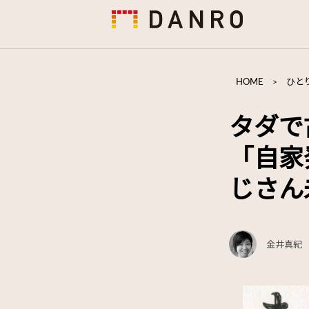
HOME
>
ひと
タダで
「自家
じさん
金井真紀