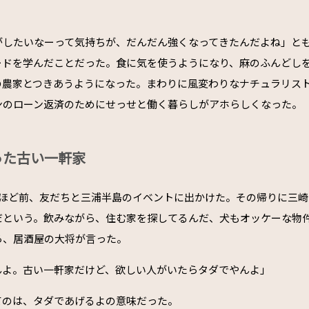
。
がしたいなーって気持ちが、だんだん強くなってきたんだよね」と
ードを学んだことだった。食に気を使うようになり、麻のふんどし
の農家とつきあうようになった。まわりに風変わりなナチュラリス
ンのローン返済のためにせっせと働く暮らしがアホらしくなった。
った古い一軒家
年ほど前、友だちと三浦半島のイベントに出かけた。その帰りに三
だという。飲みながら、住む家を探してるんだ、犬もオッケーな物
ら、居酒屋の大将が言った。
んよ。古い一軒家だけど、欲しい人がいたらタダでやんよ」
てのは、タダであげるよの意味だった。