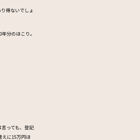
あり得ないでしょ
0年分のほこり。
は言っても、登記
えに15万円ほ