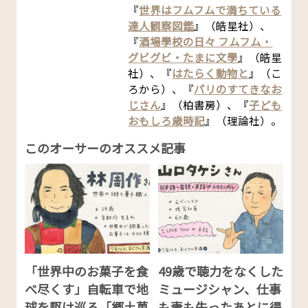
『
世界はフムフムで満ちている
達人観察図鑑
』（皓星社）、
『
酒場學校の日々 フムフム・
グビグビ・たまに文學
』（皓星
社）、『
はたらく動物と
』（こ
ろから）、『
パリのすてきなお
じさん
』（柏書房）、『
子ども
おもしろ歳時記
』（理論社）。
このオーサーのオススメ記事
「世界中のお菓子を食
49歳で聴力をなくした
べ尽くす」自転車で地
ミュージシャン、仕事
球を駆け巡る「郷土菓
も妻も失ったあとに得