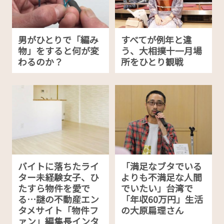
男がひとりで「編み
すべてが例年と違
物」をすると何が変
う、大相撲十一月場
わるのか？
所をひとり観戦
バイトに落ちたライ
「満足なブタでいる
ター未経験女子、ひ
よりも不満足な人間
たすら物件を愛で
でいたい」台湾で
る…謎の不動産エン
「年収60万円」生活
タメサイト「物件フ
の大原扁理さん
ァン」編集長インタ