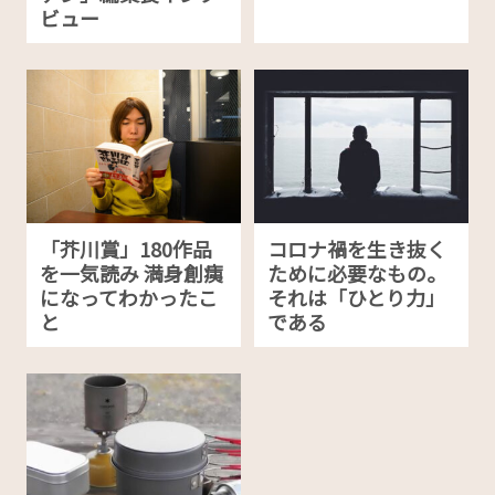
ビュー
「芥川賞」180作品
コロナ禍を生き抜く
を一気読み 満身創痍
ために必要なもの。
になってわかったこ
それは「ひとり力」
と
である