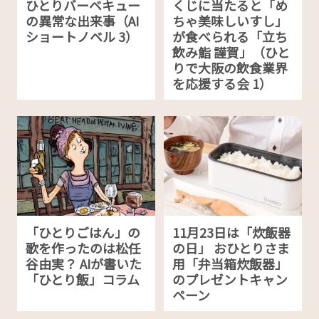
ひとりバーベキュー
くじに当たると「め
の異常な出来事（AI
ちゃ美味しいすし」
ショートノベル 3）
が食べられる「立ち
飲み鮨 謹賀」（ひと
りで大阪の飲食業界
を応援する会 1）
「ひとりごはん」の
11月23日は「炊飯器
歌を作ったのは松任
の日」 おひとりさま
谷由実？ AIが書いた
用「弁当箱炊飯器」
「ひとり飯」コラム
のプレゼントキャン
ペーン