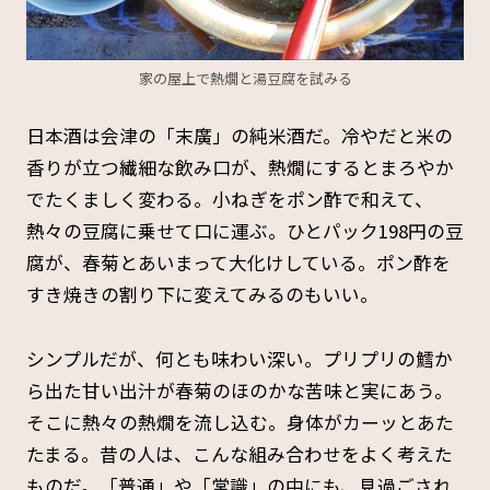
家の屋上で熱燗と湯豆腐を試みる
日本酒は会津の「末廣」の純米酒だ。冷やだと米の
香りが立つ繊細な飲み口が、熱燗にするとまろやか
でたくましく変わる。小ねぎをポン酢で和えて、
熱々の豆腐に乗せて口に運ぶ。ひとパック198円の豆
腐が、春菊とあいまって大化けしている。ポン酢を
すき焼きの割り下に変えてみるのもいい。
シンプルだが、何とも味わい深い。プリプリの鱈か
ら出た甘い出汁が春菊のほのかな苦味と実にあう。
そこに熱々の熱燗を流し込む。身体がカーッとあた
たまる。昔の人は、こんな組み合わせをよく考えた
ものだ。「普通」や「常識」の中にも、見過ごされ