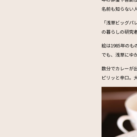
名前も知らない
「浅草ビッグパ
の暮らしの研究
絵は1985年の
でも、浅草にゆ
数分でカレーが
ピリッと辛口。