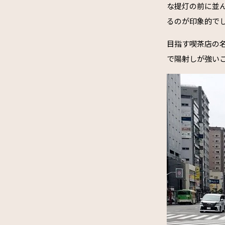
な提灯の前に並
るのが印象的で
目指す喫茶店の名
で陽射しが強い