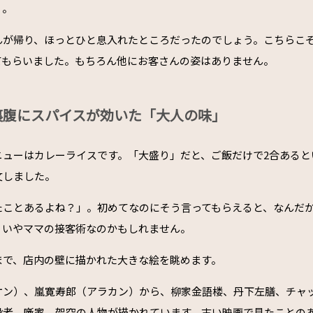
」。
んが帰り、ほっとひと息入れたところだったのでしょう。こちらこ
てもらいました。もちろん他にお客さんの姿はありません。
裏腹にスパイスが効いた「大人の味」
ニューはカレーライスです。「大盛り」だと、ご飯だけで2合あると
文しました。
たことあるよね？」。初めてなのにそう言ってもらえると、なんだ
、いやママの接客術なのかもしれません。
まで、店内の壁に描かれた大きな絵を眺めます。
ケン）、嵐寛寿郎（アラカン）から、柳家金語楼、丹下左膳、チャ
役者、噺家、架空の人物が描かれています。古い映画で見たことの