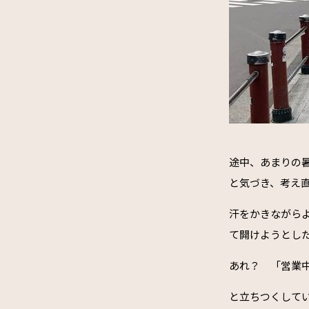
途中、あまりの
と気づき、考え
汗をかきながら
て開けようとし
あれ？ 「営業
と立ちつくして