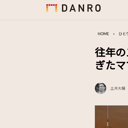
HOME
>
ひと
往年の
ぎたマ
土井大輔