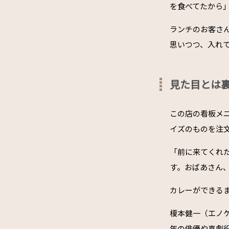
を食べてたから
ランチのお客さ
思いつつ、入れ
見た目とは
この店の看板メ
イズのものを注
「前に来てくれ
す。おばあさん
カレーができる
榎本健一（エノ
年の俳優や喜劇