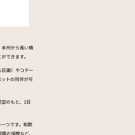
。本州から長い橋
とができます。
る区画）やコテー
ペットの同伴が可
星空のもと、1日
の一つです。和歌
洞窟の探検など、