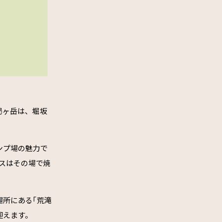
局ヶ岳は、堀坂
ンプ場の魅力で
スはその場で焼
場所にある｢荒滝
迎えます。