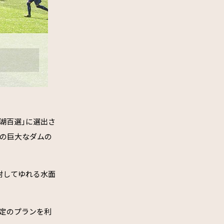
湖百選｣に選出さ
ルの巨大なダムの
射してゆれる水面
限定のプランを利