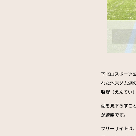
下北山スポーツ
れた池原ダム湖
堰堤（えんてい
湖を見下ろすこ
が綺麗です。
フリーサイトは、