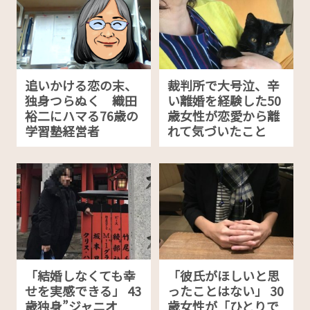
追いかける恋の末、
裁判所で大号泣、辛
独身つらぬく 織田
い離婚を経験した50
裕二にハマる76歳の
歳女性が恋愛から離
学習塾経営者
れて気づいたこと
「結婚しなくても幸
「彼氏がほしいと思
せを実感できる」 43
ったことはない」 30
歳独身”ジャニオ
歳女性が「ひとりで