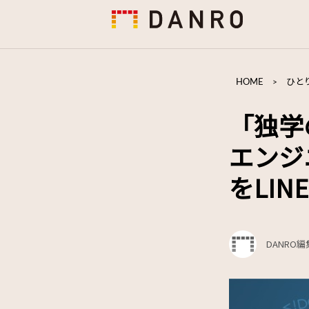
HOME
>
ひと
「独学
エンジ
をLI
DANRO