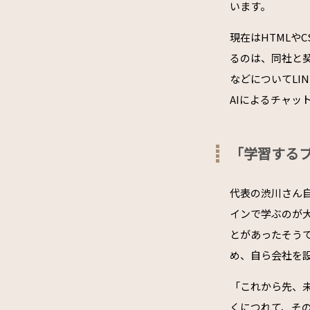
います。
現在はHTMLや
るのは、同社と
などについてLI
AIによるチャ
「学習する
代表の渋川さん
インで学ぶのが
とがあったそう
め、自ら会社を
「これから先、
くにつれて、そ