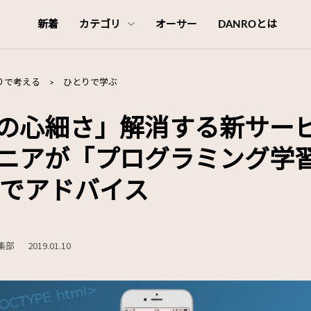
新着
カテゴリ
オーサー
DANROとは
りで考える
>
ひとりで学ぶ
の心細さ」解消する新サー
ニアが「プログラミング学
NEでアドバイス
編集部
2019.01.10