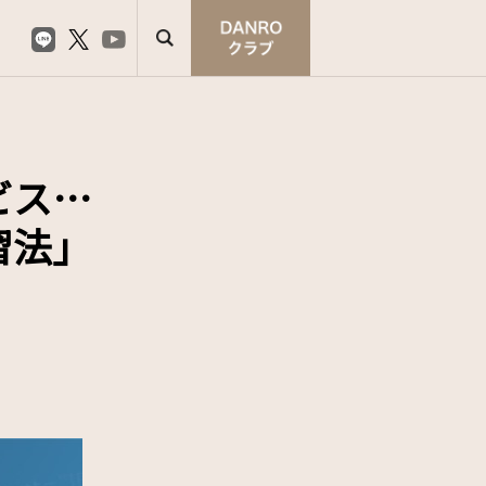
ビス…
習法」