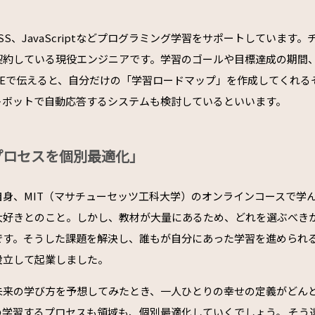
CSS、JavaScriptなどプログラミング学習をサポートしています
契約している現役エンジニアです。学習のゴールや目標達成の期間
NEで伝えると、自分だけの「学習ロードマップ」を作成してくれる
ットボットで自動応答するシステムも検討しているといいます。
プロセスを個別最適化」
自身、MIT（マサチューセッツ工科大学）のオンラインコースで学
大好きとのこと。しかし、教材が大量にあるため、どれを選ぶべき
です。そうした課題を解決し、誰もが自分にあった学習を進められ
設立して起業しました。
未来の学び方を予想してみたとき、一人ひとりの幸せの定義がどん
の学習するプロセスも領域も、個別最適化していくでしょう。 そう