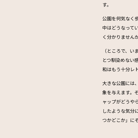
す。
公園を何気なく
中はどうなって
く分かりません
（ところで、い
とつ馴染めない
和はもう十分レ
大きな公園には
象を与えます。
ャップがどうや
したような気分
つかどこか」に