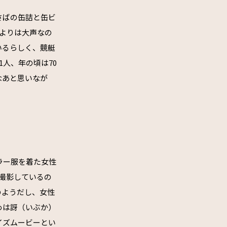
さばの缶詰と缶ビ
よりは大声なの
いるらしく、競艇
人、年の頃は70
なあと思いなが
ラー服を着た女性
撮影しているの
のようだし、女性
めは訝（いぶか）
イズムービーとい