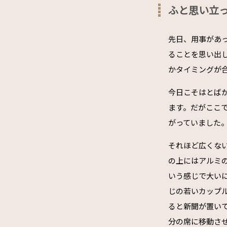
ふと思い立
先日、用事があ
ることを思い出
かタイミングが
今日こそはとば
ます。だがここ
がっていました
それほど広くな
の上にはアルミ
いう感じで大い
じの若いカップ
ると新聞が置い
分の席に移動さ