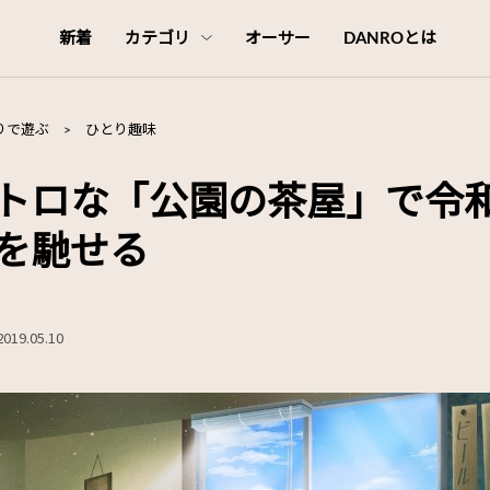
新着
カテゴリ
オーサー
DANROとは
りで遊ぶ
>
ひとり趣味
トロな「公園の茶屋」で令和
を馳せる
2019.05.10