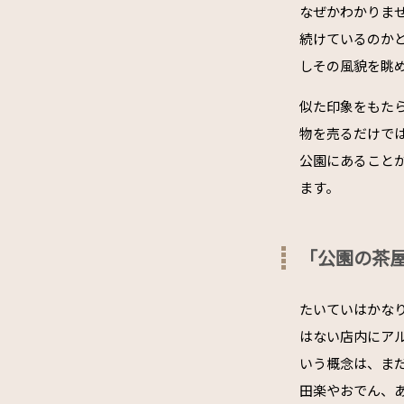
なぜかわかりま
続けているのか
しその風貌を眺
似た印象をもた
物を売るだけで
公園にあること
ます。
「公園の茶
たいていはかな
はない店内にア
いう概念は、ま
田楽やおでん、