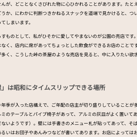
せんが、どことなくさびれた物に心ひかれることがあります。たと
どうか、にわかに判断つきかねるスナックを道端で見かけると、つ
めてしまいます。
らすものとして、私がひそかに愛してやまないのが公園の売店です
はなく、店内に席があってちょっとした飲食ができるお店のことで
が多く、こうした峠の茶屋のような売店を見ると、中に入りたい欲
屋」は昭和にタイムスリップできる場所
り年季が入った店構えで、ご年配の店主が切り盛りしていることが
ルミのテーブルとパイプ椅子があって、アルミの灰皿がよく置いて
だないようです）。壁には手書きのメニュー札が貼ってあって、そ
あるいはお団子やあんみつなどが書いてあります。お店によっては