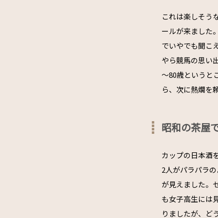
これは楽しそう
ールが来ました
でいやでも聞こ
やら競馬の思い出
～80歳という
ら、次に熱燗を
昭和の茶屋で
カップの日本酒
2人がパラパラ
が見えました。
も女子高生には
りましたが、ど