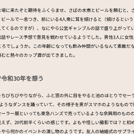
な場に来たぞと期待をふくらませ、さばの水煮とビールを頼むと、
。ビールで一息つき、前にいる4人衆に耳を傾けると（傾けるという
えてくるのですが）、なにやら公営ギャンブルの話で盛り上がって
話やレース予想で意見を戦わせているようでした。男性3人に女性1
ところでしょうか。この年齢になっても飲み仲間がいるなんて素敵だ
頼むと熱々のカップ酒が出てきました。
令和30年を想う
をちびちびやりながら、ふと窓の外に目をやると池のほとりでセー
のようなダンスを踊っていて、その様子を男がスマホのようなもので
セーラー服といっても東急ハンズで売っているような余興用のもの
見えず、20代前半くらいの感じです。よもや怪しい撮影では？と初
うやら何かのイベントの演し物のようです。友人の結婚式のサプラ