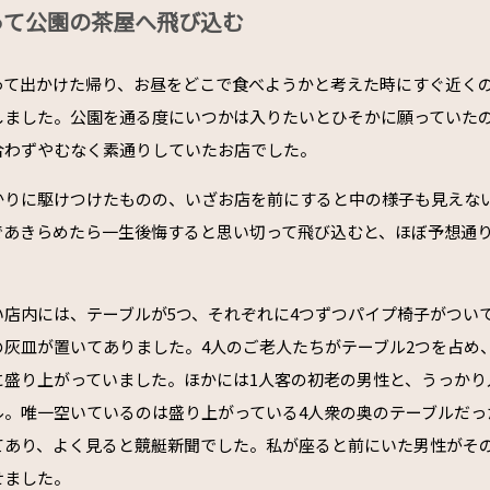
って公園の茶屋へ飛び込む
って出かけた帰り、お昼をどこで食べようかと考えた時にすぐ近く
しました。公園を通る度にいつかは入りたいとひそかに願っていた
合わずやむなく素通りしていたお店でした。
かりに駆けつけたものの、いざお店を前にすると中の様子も見えな
であきらめたら一生後悔すると思い切って飛び込むと、ほぼ予想通
。
い店内には、テーブルが5つ、それぞれに4つずつパイプ椅子がつい
の灰皿が置いてありました。4人のご老人たちがテーブル2つを占め
に盛り上がっていました。ほかには1人客の初老の男性と、うっかり
ル。唯一空いているのは盛り上がっている4人衆の奥のテーブルだっ
てあり、よく見ると競艇新聞でした。私が座ると前にいた男性がそ
せました。