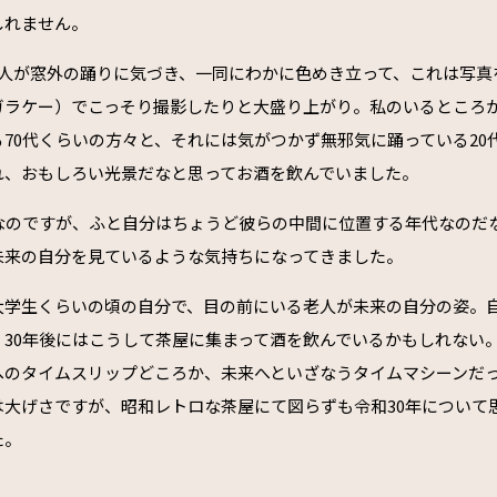
しれません。
1人が窓外の踊りに気づき、一同にわかに色めき立って、これは写真
ガラケー）でこっそり撮影したりと大盛り上がり。私のいるところ
70代くらいの方々と、それには気がつかず無邪気に踊っている20
れ、おもしろい光景だなと思ってお酒を飲んでいました。
ぎなのですが、ふと自分はちょうど彼らの中間に位置する年代なのだ
未来の自分を見ているような気持ちになってきました。
大学生くらいの頃の自分で、目の前にいる老人が未来の自分の姿。
、30年後にはこうして茶屋に集まって酒を飲んでいるかもしれない
へのタイムスリップどころか、未来へといざなうタイムマシーンだ
は大げさですが、昭和レトロな茶屋にて図らずも令和30年について
た。