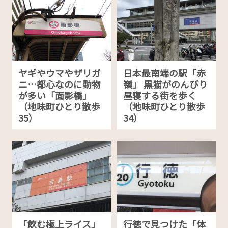
ヤギやウマやザリガ
日本最南端の駅「赤
ニ…都心なのに動物
嶺」 黒猫がのんびり
が多い「面影橋」
昼寝する街を歩く
（地味町ひとり散歩
（地味町ひとり散歩
35）
34）
「飲む極上ライス」
行徳で見つけた「体