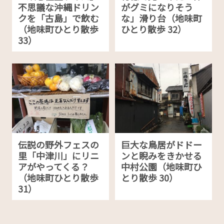
不思議な沖縄ドリン
がグミになりそう
クを「古島」で飲む
な」滑り台（地味町
（地味町ひとり散歩
ひとり散歩 32）
33）
伝説の野外フェスの
巨大な鳥居がドドー
里「中津川」にリニ
ンと睨みをきかせる
アがやってくる？
中村公園（地味町ひ
（地味町ひとり散歩
とり散歩 30）
31）