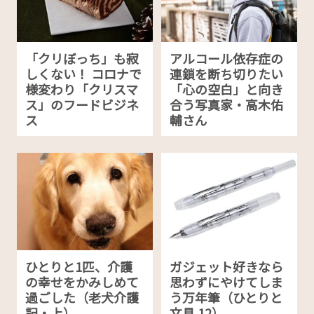
「クリぼっち」も寂
アルコール依存症の
しくない！ コロナで
連鎖を断ち切りたい
様変わり「クリスマ
「心の空白」と向き
ス」のフードビジネ
合う写真家・高木佑
ス
輔さん
ひとりと1匹、介護
ガジェット好きなら
の幸せをかみしめて
思わずにやけてしま
過ごした（老犬介護
う万年筆（ひとりと
記・上）
文具 12）