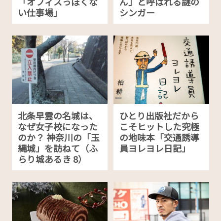
「オフィスっぽくな
ん」と呼ばれる謎の
い仕事場」
シンガー
北条早雲の名城は、
ひとり出版社だから
なぜ女子校になった
こそヒットした究極
のか？ 神奈川の「玉
の地味本「交通誘導
縄城」を訪ねて（ふ
員ヨレヨレ日記」
らり城あるき 8）