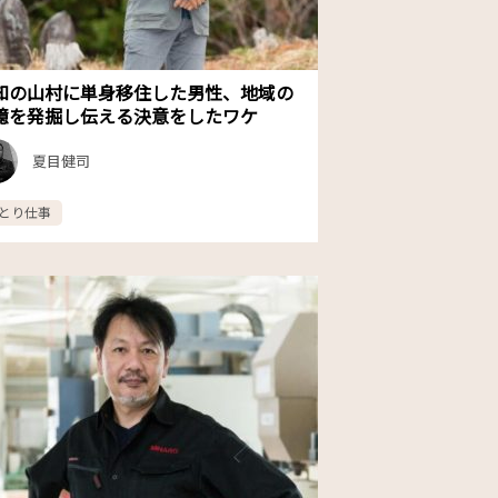
知の山村に単身移住した男性、地域の
憶を発掘し伝える決意をしたワケ
夏目健司
とり仕事