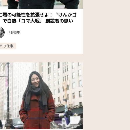
工場の可能性を拡張せよ！〝けんかゴ
〟で白熱「コマ大戦」 創設者の思い
阿部伸
とり仕事