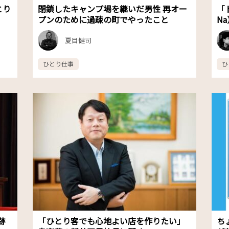
とり
閉鎖したキャンプ場を継いだ男性 再オー
「
プンのために過疎の町でやったこと
N
夏目健司
ひとり仕事
ひ
跡
「ひとり客でも心地よい店を作りたい」
ち