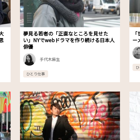
大
夢見る若者の「正直なところを見せた
「
思
い」NYでwebドラマを作り続ける日本人
ー
俳優
手代木麻生
ひ
ひとり仕事