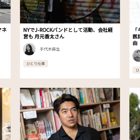
マネ
NYでJ-ROCKバンドとして活動、会社経
「
営も 月元香太さん
医
由
手代木麻生
ひとり仕事
ひ