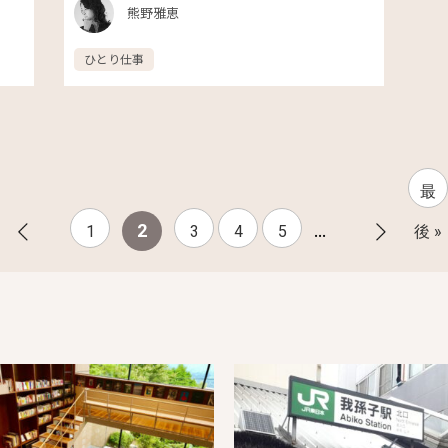
熊野雅恵
ひとり仕事
最
...
2
1
3
4
5
後 »