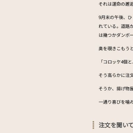
それは運命の邂
9月末の午後、
れている。道路
は幾つかダンボ
奥を覗きこもう
「コロッケ4個と
そう高らかに注
そうか、揚げ物屋
一通り喜びを噛
注文を聞い