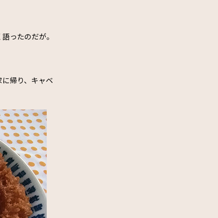
く語ったのだが。
家に帰り、キャベ