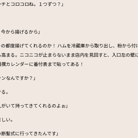
ンチとコロコロね。１つずつ？」
。今から揚げるから」
その都度揚げてくれるのか！ ハムを冷蔵庫から取り出し、粉から付
も高まる。ニコニコが止まらないまま店内を見回すと、入口左の壁
相撲カレンダーに番付表まで貼ってある！
ァンなんですか？」
ける。
人がいて持ってきてくれるのよぉ」
ましい。
の断髪式に行ってきたんです」