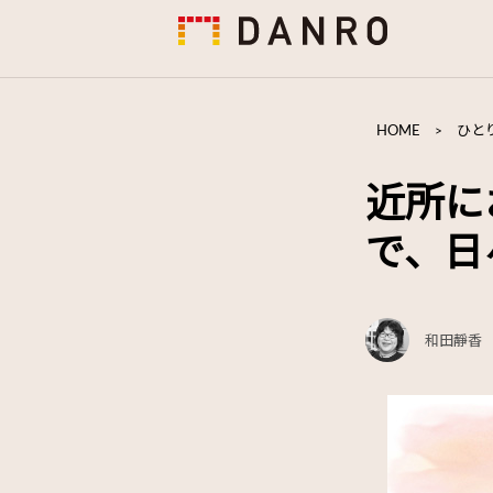
HOME
>
ひと
近所に
で、日
和田靜香