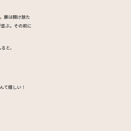
。扉は開け放た
が並ぶ。その前に
入ると、
なんて嬉しい！