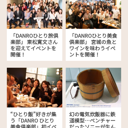
「DANROひとり旅倶
「DANROひとり美食
楽部」 東松寛文さん
倶楽部」 宮城の魚と
を迎えてイベントを
ワインを味わうイベ
開催！
ントを開催！
“ひとり飯”好きが集
幻の電気炊飯器に鉄
う「DANRO ひとり
道模型…ベンチャー
美食倶楽部」初イベ
だったソニーが生ん