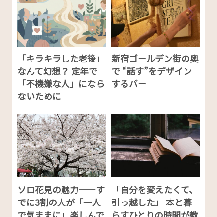
「キラキラした老後」
新宿ゴールデン街の奥
なんて幻想？ 定年で
で “話す”をデザイン
「不機嫌な人」になら
するバー
ないために
ソロ花見の魅力——す
「自分を変えたくて、
でに3割の人が「一人
引っ越した」 本と暮
で気ままに」楽しんで
らすひとりの時間が教