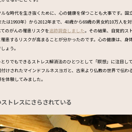
フルな時代を生き抜くために、心の健康を保つことも大事です。国
または1993年）から2012年まで、40歳から69歳の男女約10万人
べてのがんの罹患リスクを
追跡調査しました
。その結果、自覚的ス
に罹患するリスクが高まることが分かったのです。心の健康は、身
でしょう。
ひとりでもできるストレス解消法のひとつとして「瞑想」に注目し
裏付けされたマインドフルネスヨガと、古来より仏教の世界で伝わ
想を体験してみました。
いストレスにさらされている