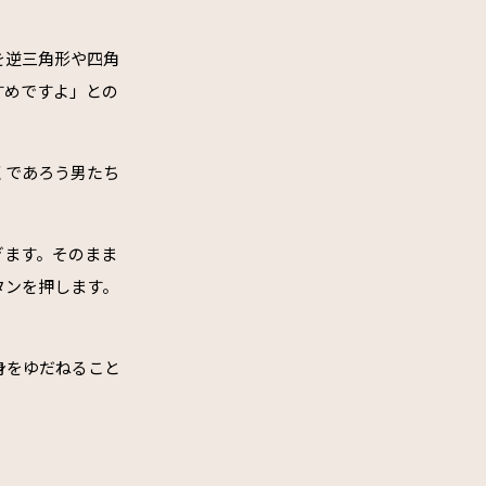
を逆三角形や四角
すめですよ」との
くであろう男たち
ぎます。そのまま
タンを押します。
身をゆだねること
。