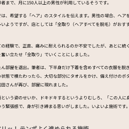
者まで、月に150人以上の男性が利用しているそうです。
では、希望する「ヘア」のスタイルを伝えます。男性の場合、ヘア
多いようですが、店としては「全取り（ヘアすべてを脱毛）がおす
ての経験で、正直、痛みに耐えられるのか不安でしたが、あとに続
を奮い立たせ「全取り」でいくことにしました。
たん部屋を退出。筆者は、下半身だけ下着を含めすべての衣服を脱
の状態で横たわったら、大切な部分にタオルをかけ、備え付けのボ
岩田さんが再び、部屋に現れました。
袋という姿のせいか、ドキドキするというよりむしろ、「この人に
いう緊張感で、身が引き締まる思いがしました。いよいよ施術です
リッ！ テンポよく進められる施術