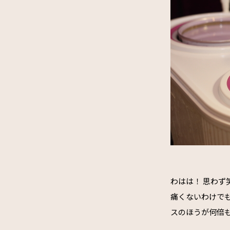
わはは！ 思わ
痛くないわけで
スのほうが何倍