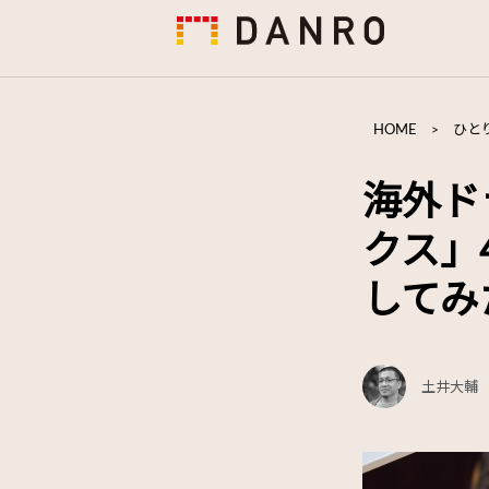
HOME
>
ひと
海外ド
クス」
してみ
土井大輔