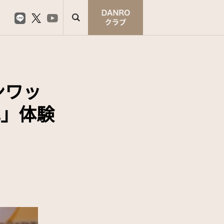
ンワッ
毛」体験