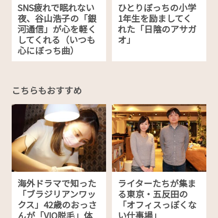
SNS疲れで眠れない
ひとりぼっちの小学
夜、谷山浩子の「銀
1年生を励ましてく
河通信」が心を軽く
れた「日陰のアサガ
してくれる（いつも
オ」
心にぼっち曲）
こちらもおすすめ
海外ドラマで知った
ライターたちが集ま
「ブラジリアンワッ
る東京・五反田の
クス」42歳のおっさ
「オフィスっぽくな
んが「VIO脱毛」体
い仕事場」