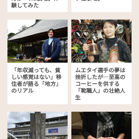
験してみた
「年収減っても、貧
ムエタイ選手の夢は
しい感覚はない」移
挫折したが…至高の
住者が語る「地方」
コーヒーを供する
のリアル
「靴職人」の壮絶人
生