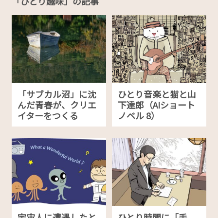
「ひとり趣味」の記事
「サブカル沼」に沈
ひとり音楽と猫と山
んだ青春が、クリエ
下達郎（AIショート
イターをつくる
ノベル 8）
宇宙人に遭遇したと
ひとり時間に「手