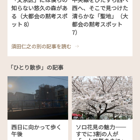
知らない悠久の森があ
西へ、そこで見つけた
る（大都会の黙考スポ
清らかな「聖地」（大
ット 8）
都会の黙考スポット
7）
須田仁之の別の記事を読む
「ひとり散歩」の記事
西日に向かって歩く
ソロ花見の魅力——
午後
すでに3割の人が