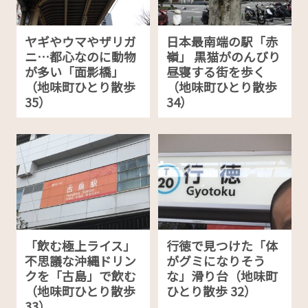
ヤギやウマやザリガ
日本最南端の駅「赤
ニ…都心なのに動物
嶺」 黒猫がのんびり
が多い「面影橋」
昼寝する街を歩く
（地味町ひとり散歩
（地味町ひとり散歩
35）
34）
「飲む極上ライス」
行徳で見つけた「体
不思議な沖縄ドリン
がグミになりそう
クを「古島」で飲む
な」滑り台（地味町
（地味町ひとり散歩
ひとり散歩 32）
33）