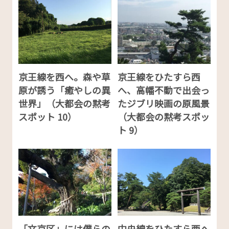
京王線を西へ。森や草
京王線をひたすら西
原が誘う「癒やしの異
へ、高幡不動で出会っ
世界」（大都会の黙考
たジブリ映画の原風景
スポット 10）
（大都会の黙考スポッ
ト 9）
「文京区」には僕らの
中央線をひたすら西へ