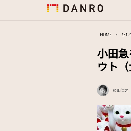
HOME
>
ひと
小田急
ウト（
須田仁之