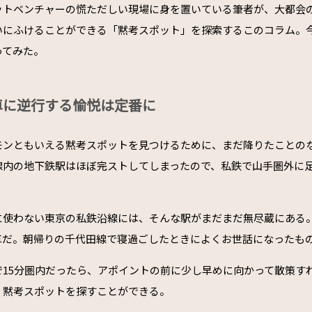
ットベンチャーの慌ただしい現場に身を置いている筆者が、大都会
いにふけることができる「黙考スポット」を探索するこのコラム。
ってみた。
車に逆行する愉悦は定番に
モンともいえる黙考スポットを見つけるために、まだ降りたことの
線内の地下鉄駅はほぼ完ストしてしまったので、私鉄で山手圏外に
に使わない東京の私鉄沿線には、そんな駅がまだまだ無尽蔵にある
車だ。朝帰りの千代田線で寝過ごしたときによくお世話になったも
で15分圏内だったら、アポイントの前に少し早めに向かって散策す
、黙考スポットを探すことができる。