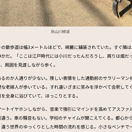
烏山川緑道
その散歩道は幅3メートルほどで、綺麗に舗装されていた。すぐ隣は
静かだ。「ここは江戸時代には小川だったんだろうし、周りは畑だ
つ、周囲を見渡しながら歩く。
あるのか人通りが少ない。険しい表情をした通勤前のサラリーマン
楚な老婦人が歩いている。すれ違いざまに笑みを浮かべて会釈して
日を全身に浴びていて、ほっこりとする。
マートイヤホンしながら、音楽で強引にマインドを高めてアスファ
然違う。車の騒音もない。学校のチャイムが聞こえてくる。都心から
く違う世界のゆっくりとした時間の流れを感じる。小さなベンチで