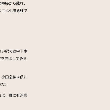
の喧噪から離れ、
今回は小田急線で
ない駅で途中下車
足を伸ばしてみる
。小田急線は僕に
のだ。
れば、誰にも迷惑