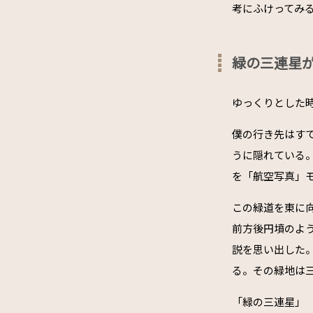
考にふけってみ
緑の三連星
ゆっくりとした
僕の行き先はすで
うに隠れている。
を「航空写真」
この緑道を東に
前方後円墳のよ
説を思い出した
る。その緑地は
「緑の三連星」