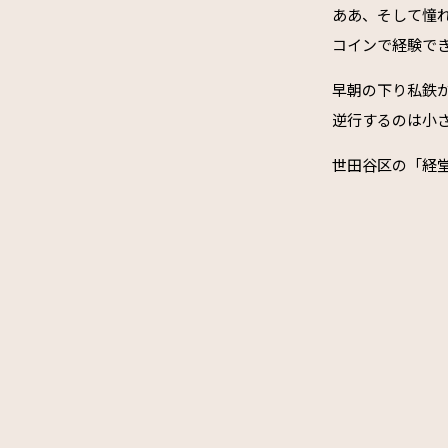
ああ、そして憧
コインで経験で
早朝の下り私鉄
逆行するのは小
世田谷区の「経堂