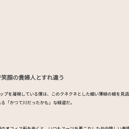
で笑顔の貴婦人とすれ違う
e マップを凝視している僕は、このクネクネとした細い薄緑の線を見
れる「かつて川だったかも」な緑道だ。
朝のオフィス街を歩くと、いつもスーツを着こなしたやや険しい表