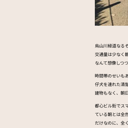
烏山川緑道なる
交通量は少なく
なんて想像しつ
時間帯のせいも
仔犬を連れた清
建物もなく、朝
都心ビル街でス
ている朝とは全
だけなのに、全