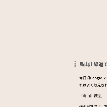
烏山川緑道
常日頃Googl
れはよく散見さ
「烏山川緑道」
僕の日常では、