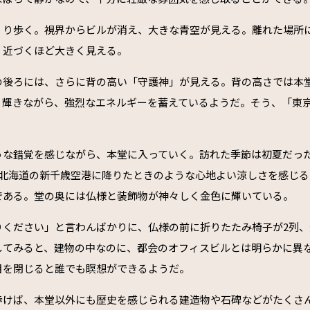
くり歩く。視界からビルが消え、大きな青空が見える。離れた場所
、近づくほど大きく見える。
の後ろには、さらに背の高い「守護神」が見える。背の高さでは本堂
く輝きながら、強烈なエネルギーを蓄えているようだ。そう、「東
うな錯覚を感じながら、本堂に入っていく。訪れた季節は初夏だっ
。北海道の新千歳空港に降りたときのような心地よい涼しさを感じ
である。堂の奥には仏様と装飾物が神々しく金色に輝いている。
りください」と言わんばかりに、仏様の前に折りたたみ椅子が2列、
してみると、建物の中なのに、都会のオフィスビルとは明らかに異
目を閉じると誰でも瞑想ができるようだ。
歩けば、本堂以外にも歴史を感じられる建造物や石碑などがたくさ