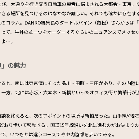
並び、大通りを行き交う自動車の騒音に悩まされる大都会・東京。
できる場所を見つけるのはなかなか難しい。それでも確かに存在す
このコラム。DANRO編集長のタートルパイン（亀松）さんからは
」って、牛丼の並一つをオーダーするぐらいのニュアンスでメッセ
すよ…。
辺」の魅力
けると、南には東京湾にそった品川・田町・三田があり、その内陸
。一方、北には赤坂・六本木・新橋といったオフィス街と繁華街が
商談を終えると、次のアポイントの場所は新橋だった。山手線や都
もどおり歩いて移動する。国道15号線沿いを北に進むのがお決まり
ので、いつもとは違うコースでやや内陸部を歩いてみる。