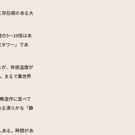
に存在感のある大
の5〜10倍はあ
京タワー」であ
たが、体感温度が
る。まるで異世界
無造作に並べて
なる清らかな「静
んある。時間があ