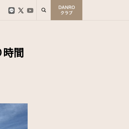
り時間
）