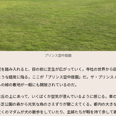
プリンス空中庭園
足を踏み入れると、目の前に芝生が広がっていく。寺社の世界から
ような錯覚に陥る。ここが「プリンス空中庭園」だ。ザ・プリンス 
ルの緑の敷地が一般にも開放されているのだ。
は丘の上にあって、いくばくか空気が澄んでいるように感じる。車
の芝公園の森から元気な鳥のさえずりが聞こえてくる。都内の大き
近くのマダムが犬の散歩をしていたり、主婦たちが暇を持て余して