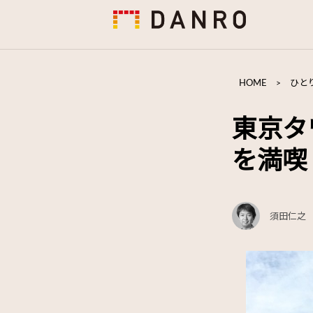
HOME
>
ひと
東京タ
を満喫
須田仁之