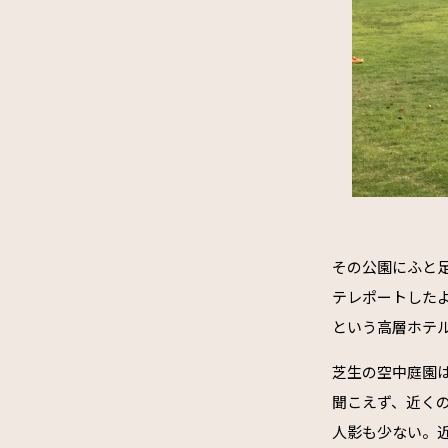
その公園にふと
テレポートした
という高層ホテ
芝生の空中庭園
聞こえず、近く
人影も少ない。