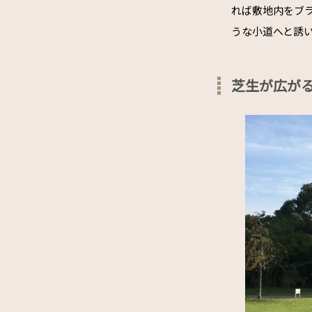
れば敷地内をブ
うな小道へと誘
芝生が広が