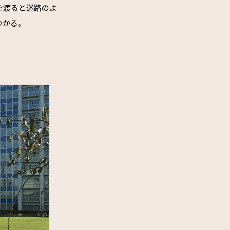
を渡ると迷路のよ
つかる。