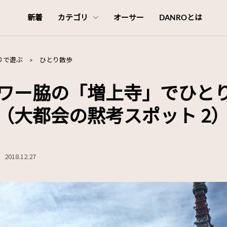
新着
カテゴリ
オーサー
DANROとは
りで遊ぶ
>
ひとり散歩
ワー脇の「増上寺」でひと
（大都会の黙考スポット 2
2018.12.27