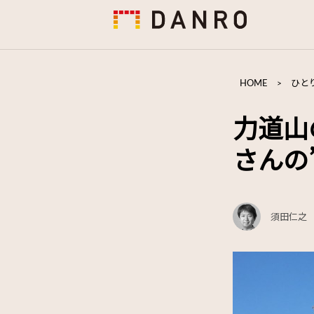
HOME
>
ひと
力道山
さんの
須田仁之