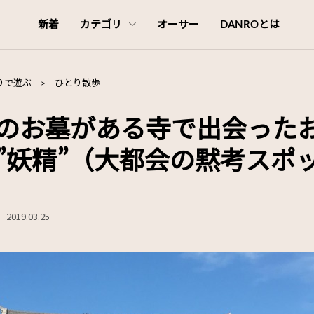
新着
カテゴリ
オーサー
DANROとは
りで遊ぶ
>
ひとり散歩
のお墓がある寺で出会った
”妖精”（大都会の黙考スポッ
2019.03.25