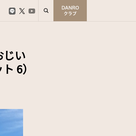
おじい
ト 6）