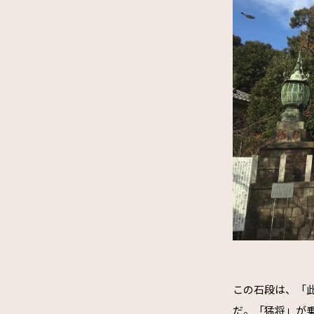
この石段は、「
だ。「猛将」が乗