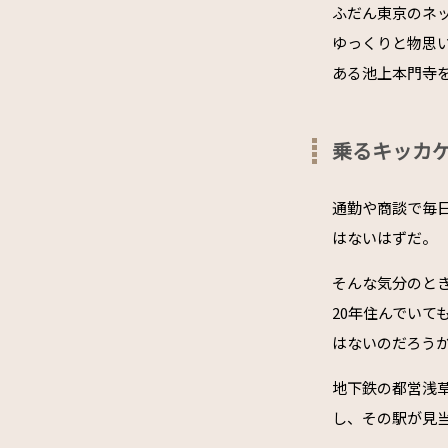
ふだん東京のネ
ゆっくりと物思
ある池上本門寺
乗るキッカ
通勤や商談で毎
はないはずだ。
そんな気分のと
20年住んでい
はないのだろう
地下鉄の都営浅
し、その駅が見