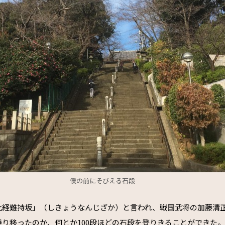
僕の前にそびえる石段
此経難持坂」（しきょうなんじざか）と言われ、戦国武将の加藤清
り移ったのか、何とか100段ほどの石段を登りきることができた。