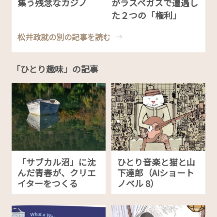
集う残念なカジノ
がラスベガスで遭遇し
た２つの「権利」
松井政就の別の記事を読む
「ひとり趣味」の記事
「サブカル沼」に沈
ひとり音楽と猫と山
んだ青春が、クリエ
下達郎（AIショート
イターをつくる
ノベル 8）