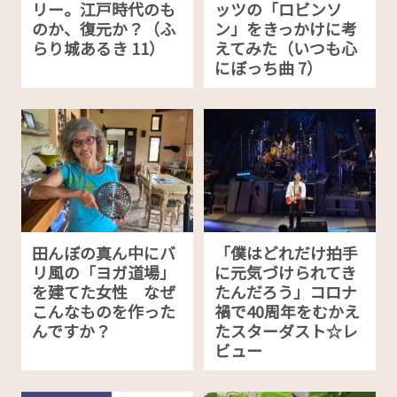
リー。江戸時代のも
ッツの「ロビンソ
のか、復元か？（ふ
ン」をきっかけに考
らり城あるき 11）
えてみた（いつも心
にぼっち曲 7）
田んぼの真ん中にバ
「僕はどれだけ拍手
リ風の「ヨガ道場」
に元気づけられてき
を建てた女性 なぜ
たんだろう」コロナ
こんなものを作った
禍で40周年をむかえ
んですか？
たスターダスト☆レ
ビュー