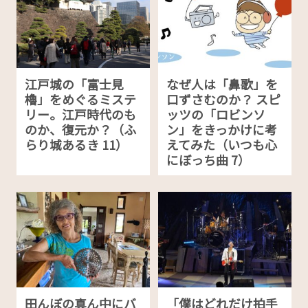
江戸城の「富士見
なぜ人は「鼻歌」を
櫓」をめぐるミステ
口ずさむのか？ スピ
リー。江戸時代のも
ッツの「ロビンソ
のか、復元か？（ふ
ン」をきっかけに考
らり城あるき 11）
えてみた（いつも心
にぼっち曲 7）
田んぼの真ん中にバ
「僕はどれだけ拍手