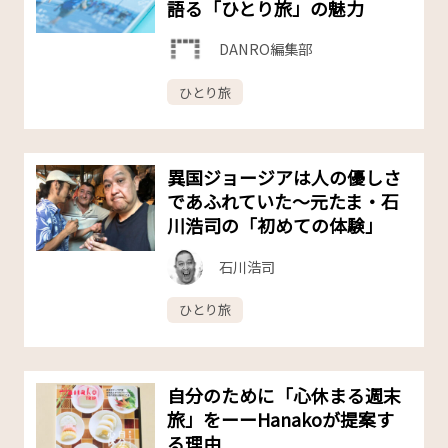
語る「ひとり旅」の魅力
DANRO編集部
ひとり旅
異国ジョージアは人の優しさ
であふれていた～元たま・石
川浩司の「初めての体験」
石川浩司
ひとり旅
自分のために「心休まる週末
旅」をーーHanakoが提案す
る理由