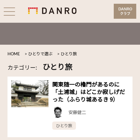
HOME
>
ひとりで遊ぶ
>
ひとり旅
ひとり旅
カテゴリー:
関東随一の櫓門があるのに
「土浦城」はどこか寂しげだ
った（ふらり城あるき 9）
安藤健二
ひとり旅