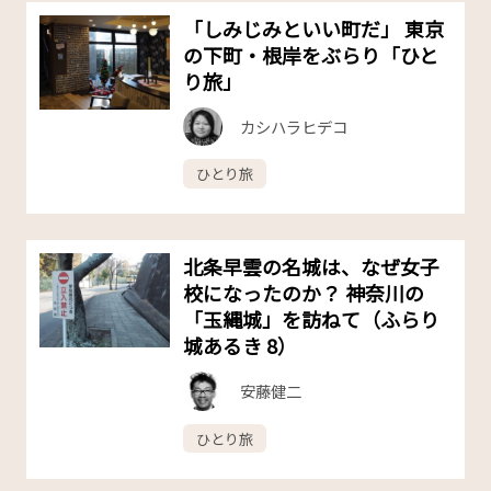
「しみじみといい町だ」 東京
の下町・根岸をぶらり「ひと
り旅」
カシハラヒデコ
ひとり旅
北条早雲の名城は、なぜ女子
校になったのか？ 神奈川の
「玉縄城」を訪ねて（ふらり
城あるき 8）
安藤健二
ひとり旅