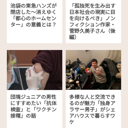
池袋の東急ハンズが
「孤独死を生み出す
閉店した〜消えゆく
日本社会の現実に目
「都心のホームセン
を向けるべき」ノン
ター」の意義とは？
フィクション作家・
菅野久美子さん（後
編）
団塊ジュニアの男性
多様な人と交流でき
にすすめたい「抗体
るのが魅力「独身ア
検査」と「ワクチン
ラサー男子」がシェ
接種」の話
アハウスで暮らすワ
ケ