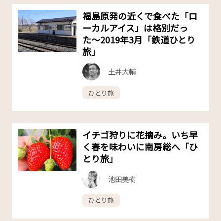
福島原発の近くで食べた「ロ
ーカルアイス」は格別だっ
た〜2019年3月「鉄道ひとり
旅」
土井大輔
ひとり旅
イチゴ狩りに花摘み。いち早
く春を味わいに南房総へ「ひ
とり旅」
池田美樹
ひとり旅