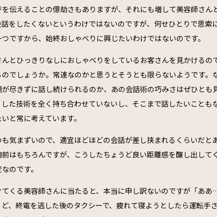
ジを伝えることの億劫さもありますが、それにも増して美容師さん
会話をしたくないというわけではないのですが、何せひとりで思索
一つですから、始終おしゃべりに興じたいわけではないのです。
さんとひっきりなしにおしゃべりをしているお客さんを見かけるの
るのでしょうか。常連なのかと思うとそうとも限らないようです。
題が尽きずに話し続けられるのか、あの会話術の巧みさはぜひとも
うした技術を全く持ち合わせていないし、そこまで話したいことも
たいと常に考えています。
のも気まずいので、適宜ほどほどの会話が差し挟まれるくらいだと
腕前はもちろんですが、こうしたちょうど良い距離感を醸し出して
変なのです。
けてくる美容師さんに当たると、本当に申し訳ないのですが「ああ
うど、終電を逃した後のタクシーで、疲れて寝ようとしたら運転手