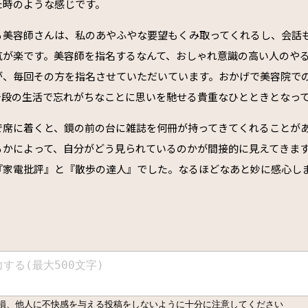
た時のような感じです。
る美容師さんは、私のあやふやな要望もくみ取ってくれるし、会話
気が楽です。美容師を指名するなんて、おしゃれ意識の高い人のや
が、毎回その方を指名させていただいています。おかげで美容院で
普段の生活で忘れがちなことに思いを馳せる貴重なひとときとなっ
で席に着くと、鏡の前の台に雑誌を何冊が持ってきてくれることが
るかによって、自分がどう見られているのかが間接的に見えてきま
と『家電批評』と『散歩の達人』でした。なるほどなあと妙に感心し