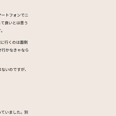
マートフォンでニ
して良いとは思う
す。
院に行くのは面倒
せ行かなきゃなら
はないのですが、
っていました。別