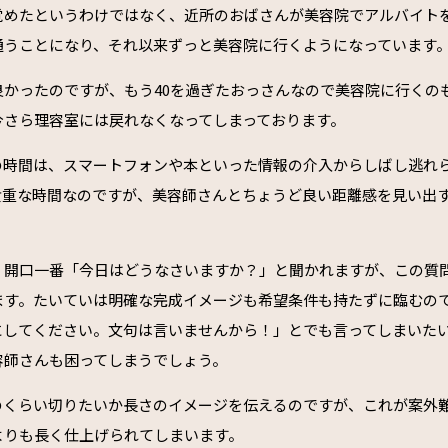
覚めたというわけではなく、近所のおばさんが美容院でアルバイト
通うことになり、それ以来ずっと美容院に行くようになっています
良かったのですが、もう40を過ぎたおっさんなので美容院に行くの
今さら理容室には戻れなくなってしまっております。
の時間は、スマートフォンや本といった情報の介入からしばし逃れ
貴重な時間なのですが、美容師さんとちょうど良い距離感を見い出
、開口一番「今日はどうなさいますか？」と聞かれますが、この質
ます。たいていは明確な完成イメージも希望条件も持たずに臨むの
にしてください。文句は言いませんから！」とでも言ってしまいた
容師さんも困ってしまうでしょう。
のくらい切りたいか長さのイメージを伝えるのですが、これが案外
よりも長く仕上げられてしまいます。