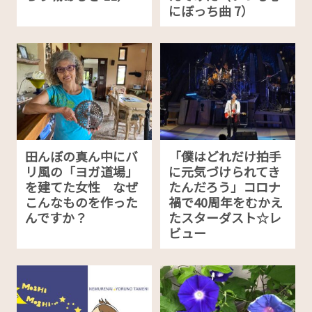
にぼっち曲 7）
田んぼの真ん中にバ
「僕はどれだけ拍手
リ風の「ヨガ道場」
に元気づけられてき
を建てた女性 なぜ
たんだろう」コロナ
こんなものを作った
禍で40周年をむかえ
んですか？
たスターダスト☆レ
ビュー