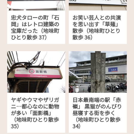
忠犬タローの町「石
お笑い芸人との共演
岡」はレトロ建築の
を思い出す「草薙」
宝庫だった（地味町
散歩（地味町ひとり
ひとり散歩 37）
散歩 36）
ヤギやウマやザリガ
日本最南端の駅「赤
ニ…都心なのに動物
嶺」 黒猫がのんびり
が多い「面影橋」
昼寝する街を歩く
（地味町ひとり散歩
（地味町ひとり散歩
35）
34）