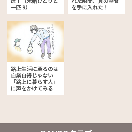
療！（未婚ひとりと
れた瞬間、真の幸せ
一匹 9）
を手に入れた！
路上生活に至るのは
自業自得じゃない
「路上に暮らす人」
に声をかけてみる