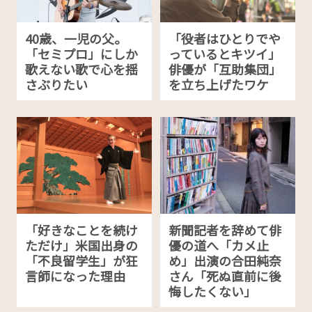
40歳、一児の父。
「役者はひとりでや
「セミプロ」にしか
っているとキツイ」
歌えない歌で心を揺
俳優が「互助集団」
さぶりたい
を立ち上げたワケ
「好きなことを続け
新聞記者を辞めて俳
ただけ」米国出身の
優の道へ「カメ止
「不良留学生」が狂
め」出演の合田純奈
言師になった理由
さん「死ぬ直前に後
悔したくない」