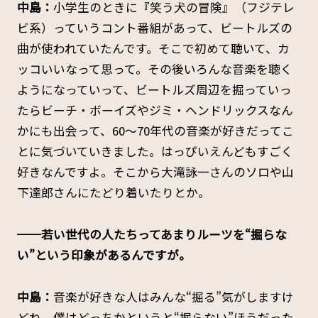
中島：
小学生のときに『笑う犬の冒険』（フジテレ
ビ系）っていうコント番組があって、ビートルズの
曲が使われていたんです。そこで初めて聴いて、カ
ッコいいなって思って。その後いろんな音楽を聴く
ようになっていって、ビートルズ周辺を掘っていっ
たらビーチ・ボーイズやジミ・ヘンドリックスなん
かにも出会って、60〜70年代の音楽が好きだってこ
とに気づいていきました。はっぴいえんどもすごく
好きなんですよ。そこから大滝詠一さんのソロや山
下達郎さんにたどり着いたりとか。
──若い世代の人たちってあまりルーツを“掘らな
い”という印象があるんですが。
中島：
音楽が好きな人はみんな“掘る”気がしますけ
どね。僕はどっちかというと“掘らない”ほうだった