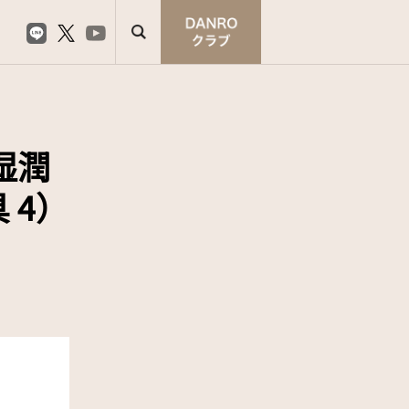
湿潤
 4）