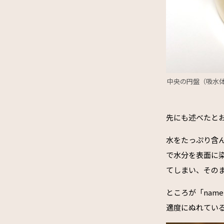
中央の円盤（吸水
先にも述べたと
水をたっぷり含
で水分を表面に
てしまい、その
ところが「nam
適度にぬれてい