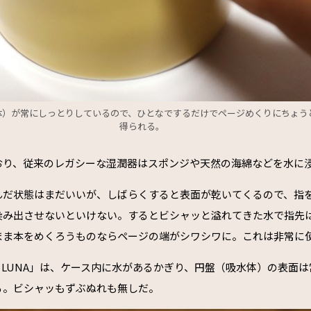
体）が常にしっとりしているので、ひとなでするだけでページめくりにちょう
得られる。
おり、従来のレガシーな湿潤器はスポンジや天然の海綿などを水に
んだ状態はまだいいが、しばらくすると表面が乾いてくるので、指
染み出させないといけない。するとビシャッと溢れてきた水で指先
まま本をめくろうものならページの端がシワシワに。これは非常に
e LUNA」は、ケース内に水があるかぎり、円盤（吸水体）の表面
る。ビシャッもずぶぬれも無しだ。