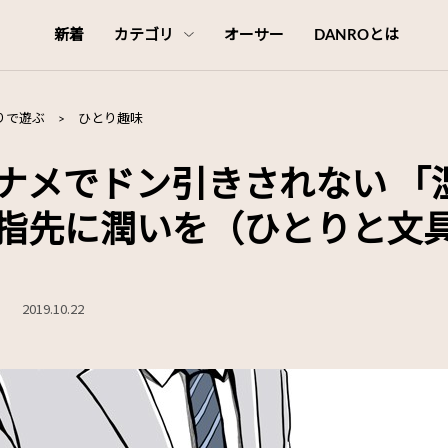
新着
カテゴリ
オーサー
DANROとは
りで遊ぶ
>
ひとり趣味
ナメでドン引きされない 「
指先に潤いを（ひとりと文具
く
2019.10.22