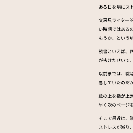
ある日を境にス
文房具ライター
い時期ではある
もうか、という
読書といえば、
が抜けたせいで
以前までは、職
易していたのだ
紙の上を指が上
早く次のページ
そこで最近は、
ストレスが減り