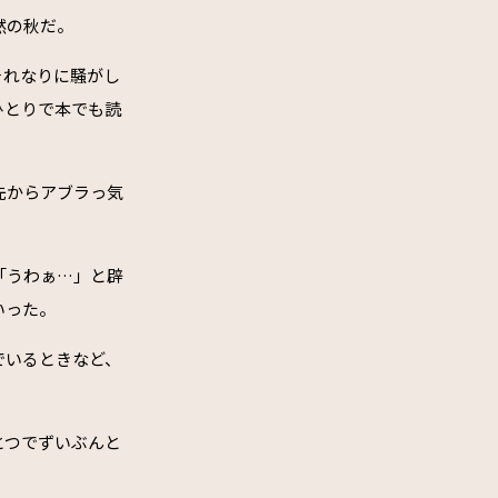
然の秋だ。
それなりに騒がし
ひとりで本でも読
先からアブラっ気
「うわぁ…」と辟
いった。
でいるときなど、
とつでずいぶんと