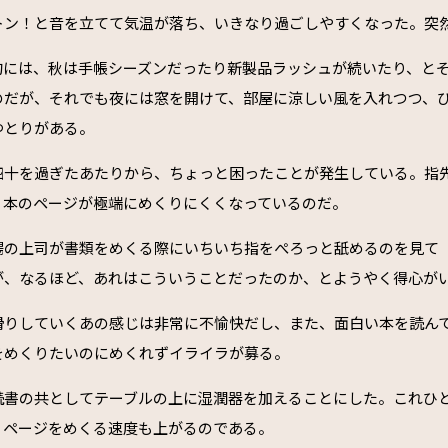
トン！と音を立てて気温が落ち、いきなり過ごしやすくなった。突
的には、秋は手帳シーズンだったり新製品ラッシュが続いたり、と
のだが、それでも夜には窓を開けて、部屋に涼しい風を入れつつ、
ゆとりがある。
四十を過ぎたあたりから、ちょっと困ったことが発生している。指
、本のページが極端にめくりにくくなっているのだ。
場の上司が書類をめくる際にいちいち指をぺろっと舐めるのを見て
が、なるほど、あれはこういうことだったのか、とようやく得心が
滑りしていくあの感じは非常に不愉快だし、また、面白い本を読ん
をめくりたいのにめくれずイライラが募る。
読書の共としてテーブルの上に湿潤器を加えることにした。これひ
、ページをめくる速度も上がるのである。