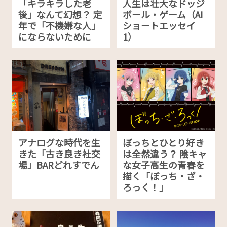
「キラキラした老
人生は壮大なドッジ
後」なんて幻想？ 定
ボール・ゲーム（AI
年で「不機嫌な人」
ショートエッセイ
にならないために
1）
アナログな時代を生
ぼっちとひとり好き
きた「古き良き社交
は全然違う？ 陰キャ
場」BARどれすでん
な女子高生の青春を
描く「ぼっち・ざ・
ろっく！」