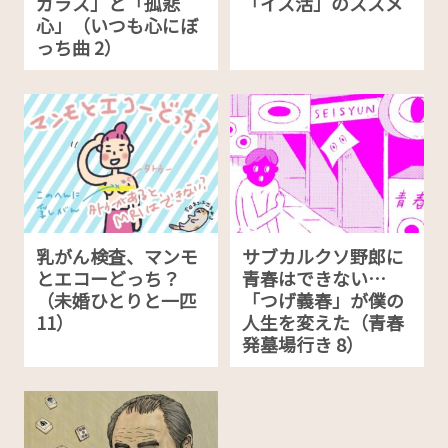
ガラス」と「孤悲
「イス活」のススメ
心」（いつも心にぼ
っち曲 2）
乳がん検査、マンモ
サブカルクソ野郎に
とエコーどっち？
青春はできない…
（未婚ひとりと一匹
「つげ義春」が僕の
11）
人生を変えた（青春
発墓場行き 8）