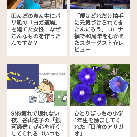
田んぼの真ん中にバ
「僕はどれだけ拍手
リ風の「ヨガ道場」
に元気づけられてき
を建てた女性 なぜ
たんだろう」コロナ
こんなものを作った
禍で40周年をむかえ
んですか？
たスターダスト☆レ
ビュー
SNS疲れで眠れない
ひとりぼっちの小学
夜、谷山浩子の「銀
1年生を励ましてく
河通信」が心を軽く
れた「日陰のアサガ
してくれる（いつも
オ」