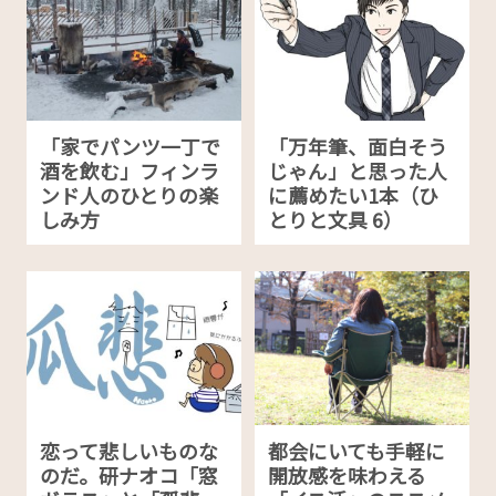
「家でパンツ一丁で
「万年筆、面白そう
酒を飲む」フィンラ
じゃん」と思った人
ンド人のひとりの楽
に薦めたい1本（ひ
しみ方
とりと文具 6）
恋って悲しいものな
都会にいても手軽に
のだ。研ナオコ「窓
開放感を味わえる