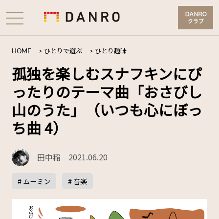
HOME
>
ひとりで遊ぶ
>
ひとり趣味
孤独を楽しむスナフキンにぴ
ったりのテーマ曲「おさびし
山のうた」（いつも心にぼっ
ち曲 4）
田中稲
2021.06.20
# ムーミン
# 音楽