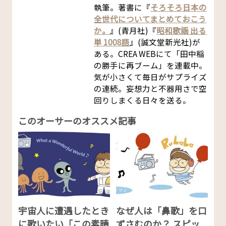
執筆。著書に『
そろそろ日本の
全世代についてまとめておこう
か。
』(青月社)『
昭和歌謡 出る
単 1008語
』(誠文堂新光社)が
ある。CREA WEBにて「田中稲
の勝手に再ブーム」を連載中。
気が小さくて毎日がサプライズ
の連続。妄想力と不器用さで空
回りしまくる日々を送る。
このオーサーのオススメ記事
宇宙人に遭遇したとき
なぜ人は「鼻歌」を口
に歌いたい「この素晴
ずさむのか？ スピッ