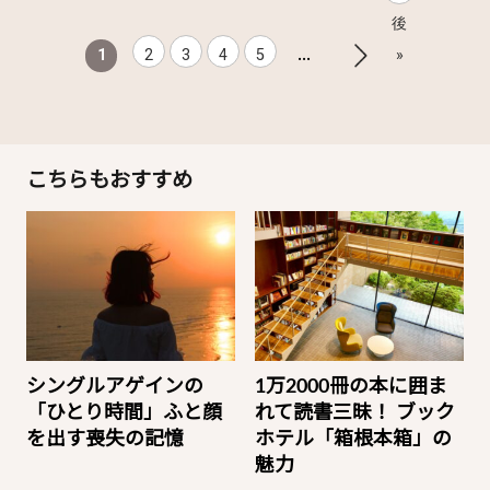
後
...
1
2
3
4
5
»
こちらもおすすめ
シングルアゲインの
1万2000冊の本に囲ま
「ひとり時間」ふと顔
れて読書三昧！ ブック
を出す喪失の記憶
ホテル「箱根本箱」の
魅力