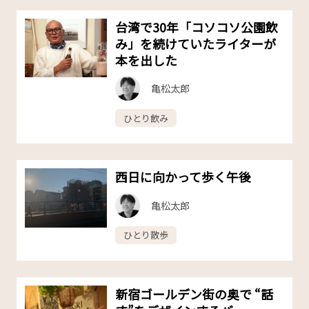
台湾で30年「コソコソ公園飲
み」を続けていたライターが
本を出した
亀松太郎
ひとり飲み
西日に向かって歩く午後
亀松太郎
ひとり散歩
新宿ゴールデン街の奥で “話