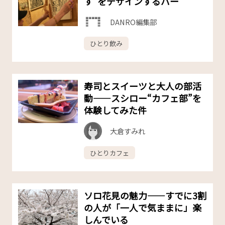
す”をデザインするバー
DANRO編集部
ひとり飲み
寿司とスイーツと大人の部活
動——スシロー“カフェ部”を
体験してみた件
大倉すみれ
ひとりカフェ
ソロ花見の魅力——すでに3割
の人が「一人で気ままに」楽
しんでいる