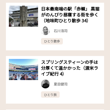
日本最南端の駅「赤嶺」 黒猫
がのんびり昼寝する街を歩く
（地味町ひとり散歩 34）
石川浩司
ひとり散歩
スプリングスティーンの手は
分厚くて温かかった（渡米ラ
イブ紀行 4）
夏目健司
ひとり旅