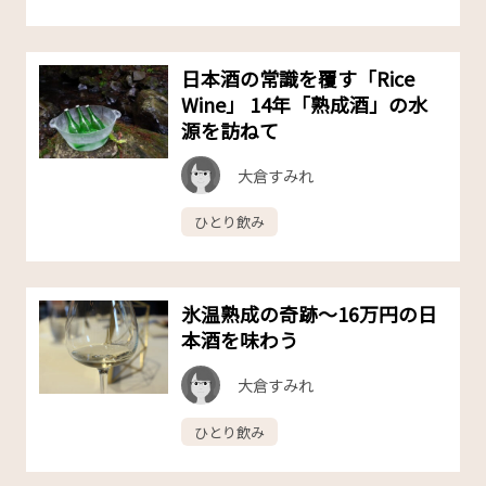
日本酒の常識を覆す「Rice
Wine」 14年「熟成酒」の水
源を訪ねて
大倉すみれ
ひとり飲み
氷温熟成の奇跡〜16万円の日
本酒を味わう
大倉すみれ
ひとり飲み