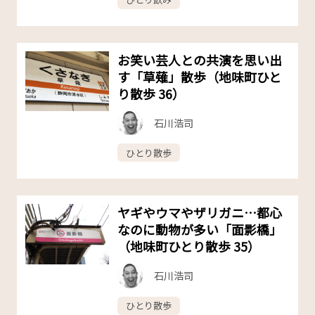
お笑い芸人との共演を思い出
す「草薙」散歩（地味町ひと
り散歩 36）
石川浩司
ひとり散歩
ヤギやウマやザリガニ…都心
なのに動物が多い「面影橋」
（地味町ひとり散歩 35）
石川浩司
ひとり散歩