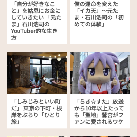
「自分が好きなこ
僕の運命を変えた
と」を姑息にお金に
「イカ天」～元た
していきたい 「元た
ま・石川浩司の「初
ま」石川浩司の
めての体験」
YouTuber的な生き
方
「しみじみといい町
「らき☆すた」放送
だ」 東京の下町・根
から10年以上たって
岸をぶらり「ひとり
も「聖地」鷲宮がフ
旅」
ァンに愛されるワケ