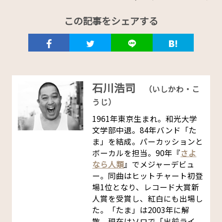
この記事をシェアする
石川浩司
（いしかわ・こ
うじ）
1961年東京生まれ。和光大学
文学部中退。84年バンド「た
ま」を結成。パーカッションと
ボーカルを担当。90年『
さよ
なら人類
』でメジャーデビュ
ー。同曲はヒットチャート初登
場1位となり、レコード大賞新
人賞を受賞し、紅白にも出場し
た。「たま」は2003年に解
散。現在はソロで「出前ライ