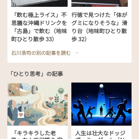
「飲む極上ライス」不
行徳で見つけた「体が
思議な沖縄ドリンクを
グミになりそうな」滑
「古島」で飲む（地味
り台（地味町ひとり散
町ひとり散歩 33）
歩 32）
石川浩司の別の記事を読む
「ひとり思考」の記事
「キラキラした老
人生は壮大なドッジ