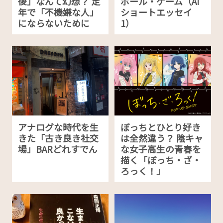
後」なんて幻想？ 定
ボール・ゲーム（AI
年で「不機嫌な人」
ショートエッセイ
にならないために
1）
アナログな時代を生
ぼっちとひとり好き
きた「古き良き社交
は全然違う？ 陰キャ
場」BARどれすでん
な女子高生の青春を
描く「ぼっち・ざ・
ろっく！」