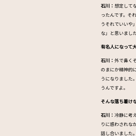
石川：
想定して
ったんです。そ
うそれでいいや
な」と思いまし
――有名人になっ
石川：
外で鼻く
のまにか精神的
うになりました
うんですよ。
――そんな落ち着
石川：
冷静に考
りに惑わされな
話し合いました