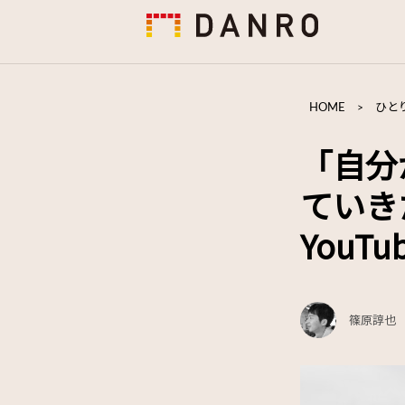
HOME
>
ひと
「自分
ていき
YouT
篠原諄也