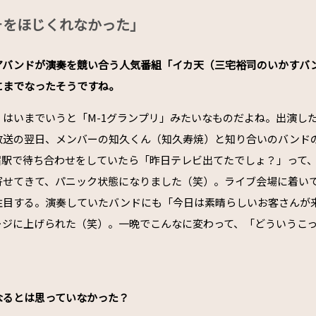
そをほじくれなかった」
ュアバンドが演奏を競い合う人気番組「イカ天（三宅裕司のいかすバ
にまでなったそうですね。
」はいまでいうと「M-1グランプリ」みたいなものだよね。出演し
放送の翌日、メンバーの知久くん（知久寿焼）と知り合いのバンド
宿駅で待ち合わせをしていたら「昨日テレビ出てたでしょ？」って
寄せてきて、パニック状態になりました（笑）。ライブ会場に着い
注目する。演奏していたバンドにも「今日は素晴らしいお客さんが
ージに上げられた（笑）。一晩でこんなに変わって、「どういうこ
になるとは思っていなかった？