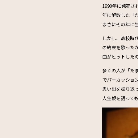
1990年に発売
年に解散した「た
まさにその年に
しかし、高校時
の終末を歌った
曲がヒットした
多くの人が「た
でパーカッショ
思い出を振り返っ
人生観を語って