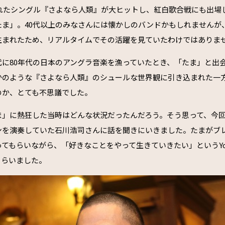
されたシングル『さよなら人類』が大ヒットし、紅白歌合戦にも出場し
ま」。40代以上のみなさんには懐かしのバンドかもしれませんが、
生まれたため、リアルタイムでその活躍を見ていたわけではありま
代に80年代の日本のアングラ音楽を漁っていたとき、「たま」と出
かのような『さよなら人類』のシュールな世界観に引き込まれた一
のか、とても不思議でした。
ま」に熱狂した当時はどんな状況だったんだろう。そう思って、今
ンを演奏していた石川浩司さんに話を聞きにいきました。たまがブ
てもらいながら、「好きなことをやって生きていきたい」というYou
もらいました。