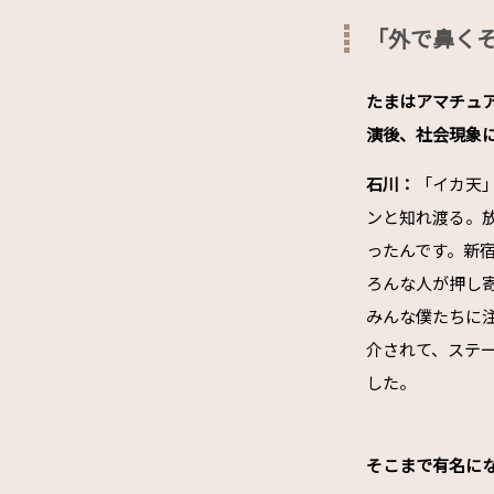
「外で鼻く
――たまはアマチ
演後、社会現象
石川：
「イカ天
ンと知れ渡る。
ったんです。新
ろんな人が押し
みんな僕たちに
介されて、ステ
した。
――そこまで有名