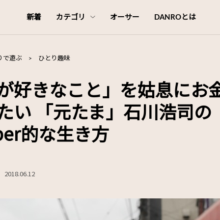
新着
カテゴリ
オーサー
DANROとは
りで遊ぶ
>
ひとり趣味
が好きなこと」を姑息にお
たい 「元たま」石川浩司の
uber的な生き方
2018.06.12