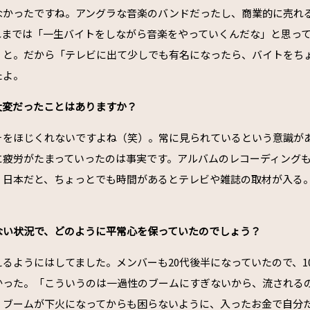
なかったですね。アングラな音楽のバンドだったし、商業的に売れ
れまでは「一生バイトをしながら音楽をやっていくんだな」と思っ
」と。だから「テレビに出て少しでも有名になったら、バイトをち
たよ。
て大変だったことはありますか？
そをほじくれないですよね（笑）。常に見られているという意識が
に疲労がたまっていったのは事実です。アルバムのレコーディング
。日本だと、ちょっとでも時間があるとテレビや雑誌の取材が入る
けない状況で、どのように平常心を保っていたのでしょう？
えるようにはしてました。メンバーも20代後半になっていたので、1
かった。「こういうのは一過性のブームにすぎないから、流される
。ブームが下火になってからも困らないように、入ったお金で自分