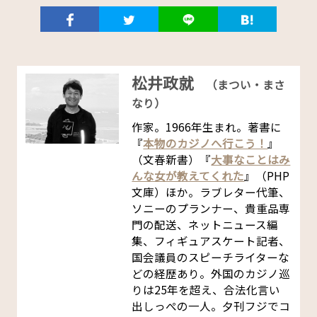
松井政就
（まつい・まさ
なり）
作家。1966年生まれ。著書に
『
本物のカジノへ行こう！
』
（文春新書）『
大事なことはみ
んな女が教えてくれた
』（PHP
文庫）ほか。ラブレター代筆、
ソニーのプランナー、貴重品専
門の配送、ネットニュース編
集、フィギュアスケート記者、
国会議員のスピーチライターな
どの経歴あり。外国のカジノ巡
りは25年を超え、合法化言い
出しっぺの一人。夕刊フジでコ