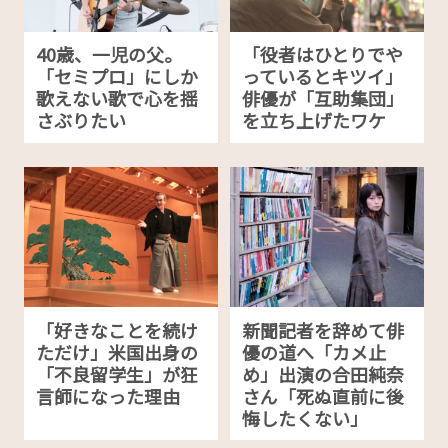
40歳、一児の父。
「役者はひとりでや
「セミプロ」にしか
っているとキツイ」
歌えない歌で心を揺
俳優が「互助集団」
さぶりたい
を立ち上げたワケ
「好きなことを続け
新聞記者を辞めて俳
ただけ」米国出身の
優の道へ「カメ止
「不良留学生」が狂
め」出演の合田純奈
言師になった理由
さん「死ぬ直前に後
悔したくない」