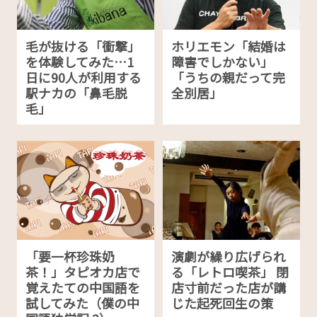
毛が抜ける「衝撃」
ホリエモン「結婚は
を体験してみた…1
障害でしかない」
日に90人が利用する
「うちの親だって完
駅ナカの「鼻毛脱
全別居」
毛」
「要一杯珍珠奶
演劇が繰り広げられ
茶！」タピオカ店で
る「レトロ喫茶」 閉
覚えたての中国語を
店寸前だった店が講
試してみた（僕の中
じた起死回生の策