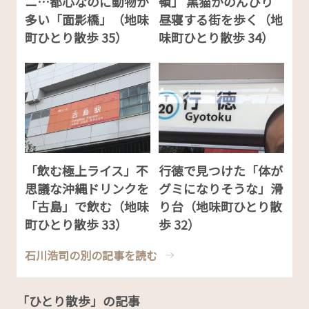
ニ…都心なのに動物が
嶺」 黒猫がのんびり
多い「面影橋」（地味
昼寝する街を歩く（地
町ひとり散歩 35）
味町ひとり散歩 34）
「飲む極上ライス」不
行徳で見つけた「体が
思議な沖縄ドリンクを
グミになりそうな」滑
「古島」で飲む（地味
り台（地味町ひとり散
町ひとり散歩 33）
歩 32）
石川浩司の別の記事を読む
「ひとり散歩」の記事