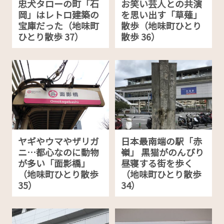
忠犬タローの町「石
お笑い芸人との共演
岡」はレトロ建築の
を思い出す「草薙」
宝庫だった（地味町
散歩（地味町ひとり
ひとり散歩 37）
散歩 36）
ヤギやウマやザリガ
日本最南端の駅「赤
ニ…都心なのに動物
嶺」 黒猫がのんびり
が多い「面影橋」
昼寝する街を歩く
（地味町ひとり散歩
（地味町ひとり散歩
35）
34）