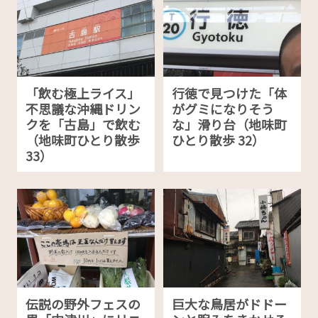
「飲む極上ライス」
行徳で見つけた「体
不思議な沖縄ドリン
がグミになりそう
クを「古島」で飲む
な」滑り台（地味町
（地味町ひとり散歩
ひとり散歩 32）
33）
伝説の野外フェスの
巨大な鳥居がドドー