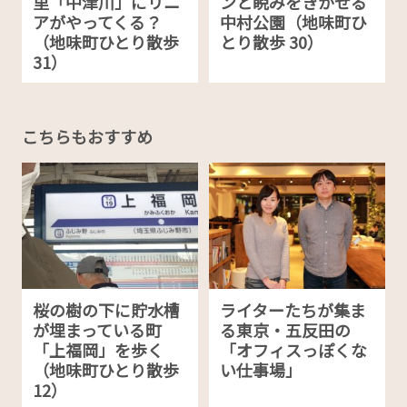
里「中津川」にリニ
ンと睨みをきかせる
アがやってくる？
中村公園（地味町ひ
（地味町ひとり散歩
とり散歩 30）
31）
こちらもおすすめ
桜の樹の下に貯水槽
ライターたちが集ま
が埋まっている町
る東京・五反田の
「上福岡」を歩く
「オフィスっぽくな
（地味町ひとり散歩
い仕事場」
12）