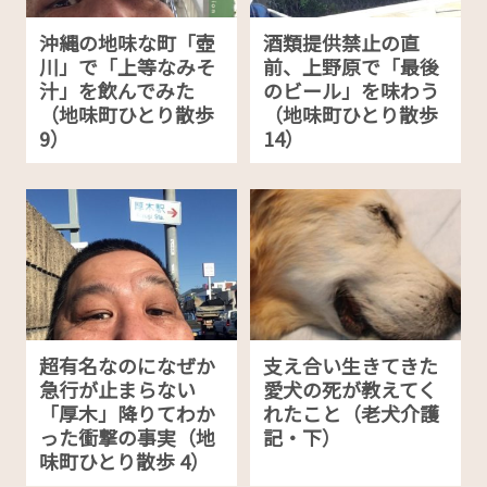
沖縄の地味な町「壺
酒類提供禁止の直
川」で「上等なみそ
前、上野原で「最後
汁」を飲んでみた
のビール」を味わう
（地味町ひとり散歩
（地味町ひとり散歩
9）
14）
超有名なのになぜか
支え合い生きてきた
急行が止まらない
愛犬の死が教えてく
「厚木」降りてわか
れたこと（老犬介護
った衝撃の事実（地
記・下）
味町ひとり散歩 4）