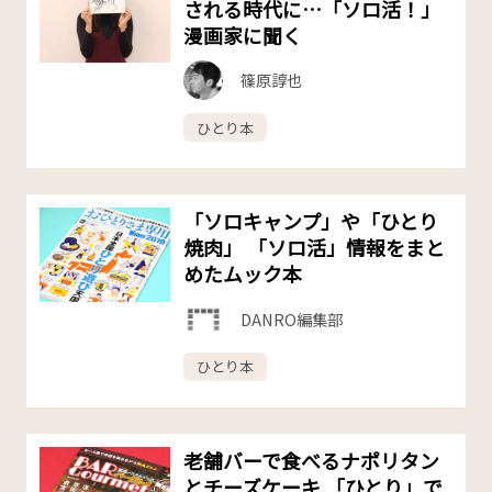
される時代に…「ソロ活！」
漫画家に聞く
篠原諄也
ひとり本
「ソロキャンプ」や「ひとり
焼肉」 「ソロ活」情報をまと
めたムック本
DANRO編集部
ひとり本
老舗バーで食べるナポリタン
とチーズケーキ 「ひとり」で