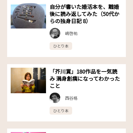
自分が書いた婚活本を、離婚
後に読み返してみた（50代か
らの独身日記 8）
嶋啓祐
ひとり本
「芥川賞」180作品を一気読
み 満身創痍になってわかった
こと
西谷格
ひとり本