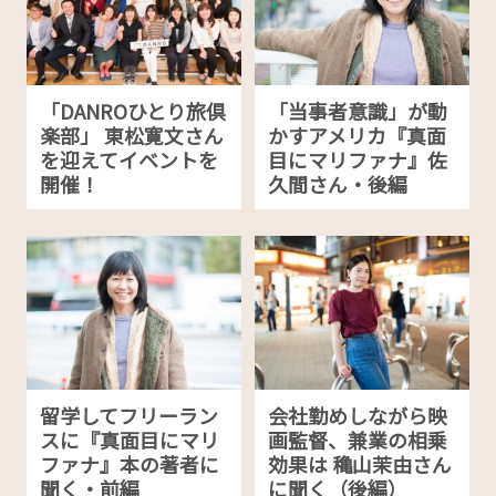
「DANROひとり旅倶
「当事者意識」が動
楽部」 東松寛文さん
かすアメリカ『真面
を迎えてイベントを
目にマリファナ』佐
開催！
久間さん・後編
留学してフリーラン
会社勤めしながら映
スに『真面目にマリ
画監督、兼業の相乗
ファナ』本の著者に
効果は 穐山茉由さん
聞く・前編
に聞く（後編）