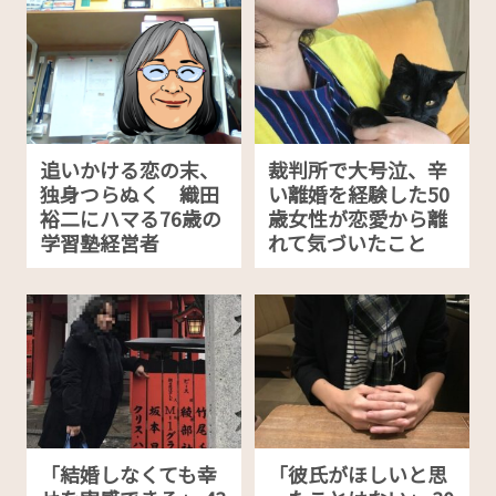
追いかける恋の末、
裁判所で大号泣、辛
独身つらぬく 織田
い離婚を経験した50
裕二にハマる76歳の
歳女性が恋愛から離
学習塾経営者
れて気づいたこと
「結婚しなくても幸
「彼氏がほしいと思