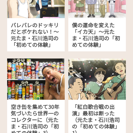
バレバレのドッキリ
僕の運命を変えた
だとボケれない！～
「イカ天」～元た
元たま・石川浩司の
ま・石川浩司の「初
「初めての体験」
めての体験」
空き缶を集めて30年
「紅白歌合戦の出
気づいたら世界一の
演」最初は断った
コレクターに（元た
（元たま・石川浩司
ま・石川浩司の「初
の「初めての体験」
めての体験」3）
1）