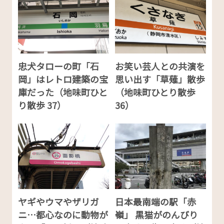
忠犬タローの町「石
お笑い芸人との共演を
岡」はレトロ建築の宝
思い出す「草薙」散歩
庫だった（地味町ひと
（地味町ひとり散歩
り散歩 37）
36）
ヤギやウマやザリガ
日本最南端の駅「赤
ニ…都心なのに動物が
嶺」 黒猫がのんびり