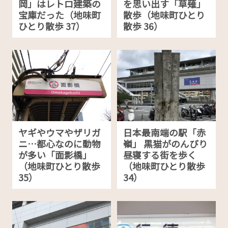
岡」はレトロ建築の
を思い出す「草薙」
宝庫だった（地味町
散歩（地味町ひとり
ひとり散歩 37）
散歩 36）
ヤギやウマやザリガ
日本最南端の駅「赤
ニ…都心なのに動物
嶺」 黒猫がのんびり
が多い「面影橋」
昼寝する街を歩く
（地味町ひとり散歩
（地味町ひとり散歩
35）
34）