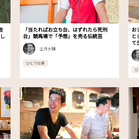
を
「当たればお立ち台、はずれたら死刑
お
こし
台」競馬場で「予想」を売る伝統芸
と
て
土井大輔
ひとり仕事
ひ