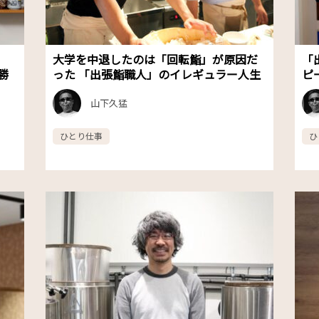
大学を中退したのは「回転鮨」が原因だ
「
勝
った 「出張鮨職人」のイレギュラー人生
ピ
山下久猛
ひとり仕事
ひ