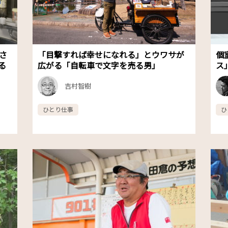
さ
「目撃すれば幸せになれる」とウワサが
個
る
広がる「自転車で文字を売る男」
ス
吉村智樹
ひとり仕事
ひ