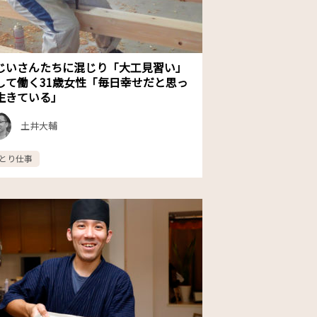
じいさんたちに混じり「大工見習い」
して働く31歳女性「毎日幸せだと思っ
生きている」
土井大輔
とり仕事