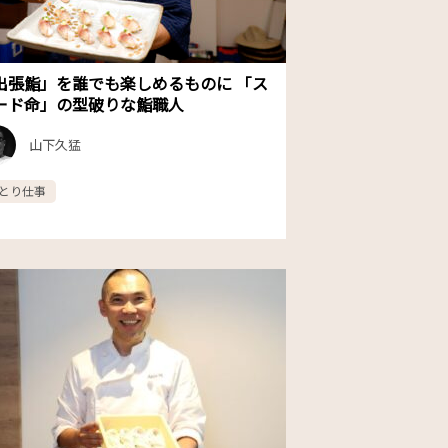
出張鮨」を誰でも楽しめるものに 「ス
ード命」の型破りな鮨職人
山下久猛
とり仕事