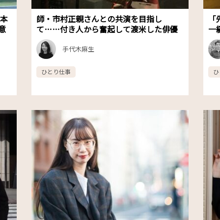
日本
師・市村正親さんとの共演を目指し
「
意
て……付き人から奮起して渡米した俳優
一
手代木麻生
ひとり仕事
ひ