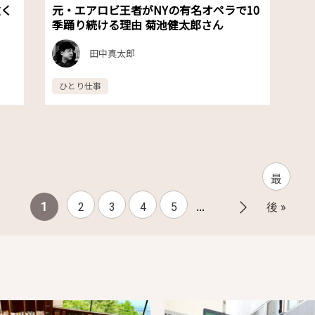
抜く
元・エアロビ王者がNYの有名オペラで10
季踊り続ける理由 菊池健太郎さん
田中真太郎
ひとり仕事
最
...
1
2
3
4
5
後 »