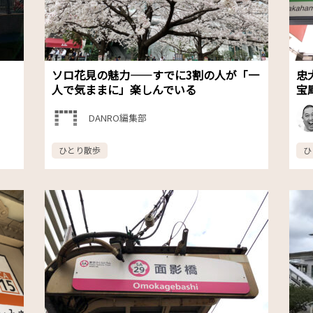
ソロ花見の魅力——すでに3割の人が「一
忠
人で気ままに」楽しんでいる
宝
DANRO編集部
ひとり散歩
ひ