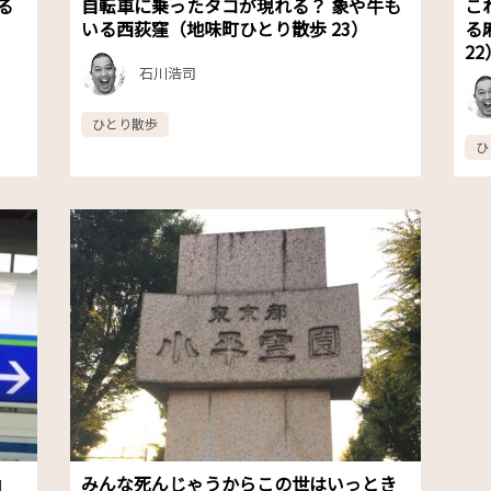
る
自転車に乗ったタコが現れる？ 象や牛も
こ
いる西荻窪（地味町ひとり散歩 23）
る
22
石川浩司
ひとり散歩
ひ
」
みんな死んじゃうからこの世はいっとき