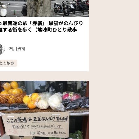
本最南端の駅「赤嶺」 黒猫がのんびり
寝する街を歩く（地味町ひとり散歩
）
石川浩司
とり散歩