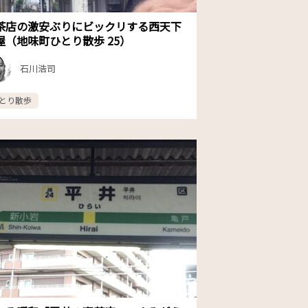
茶店の激安ぶりにビックリする西天下
屋（地味町ひとり散歩 25）
石川浩司
とり散歩