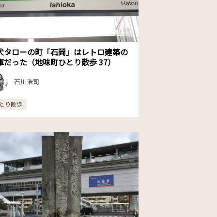
犬タローの町「石岡」はレトロ建築の
庫だった（地味町ひとり散歩 37）
石川浩司
とり散歩