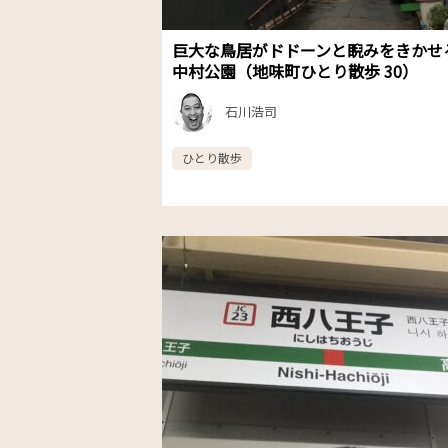
巨大な鳥居がドドーンと睨みをきかせ
中村公園（地味町ひとり散歩 30）
石川浩司
ひとり散歩