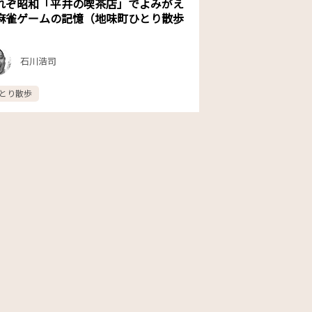
れぞ昭和「平井の喫茶店」でよみがえ
麻雀ゲームの記憶（地味町ひとり散歩
）
石川浩司
とり散歩