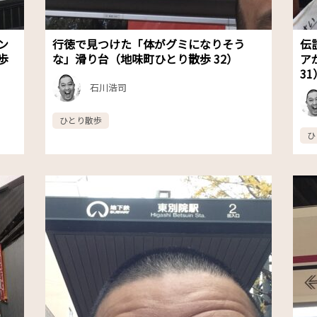
ン
行徳で見つけた「体がグミになりそう
伝
歩
な」滑り台（地味町ひとり散歩 32）
ア
31
石川浩司
ひとり散歩
ひ