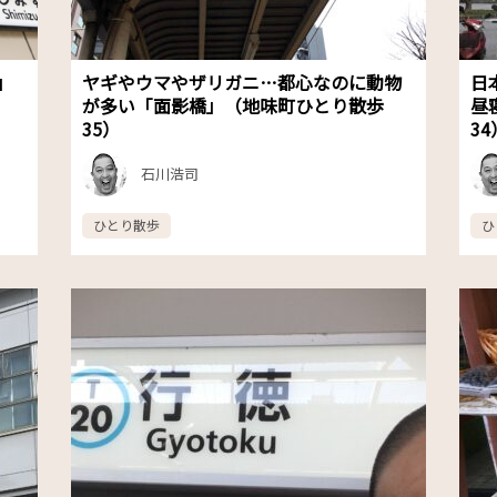
」
ヤギやウマやザリガニ…都心なのに動物
日
が多い「面影橋」（地味町ひとり散歩
昼
35）
34
石川浩司
ひとり散歩
ひ