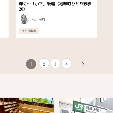
）
輝く…「小平」後編（地味町ひとり散歩
20）
石川浩司
ひとり散歩
1
2
3
4