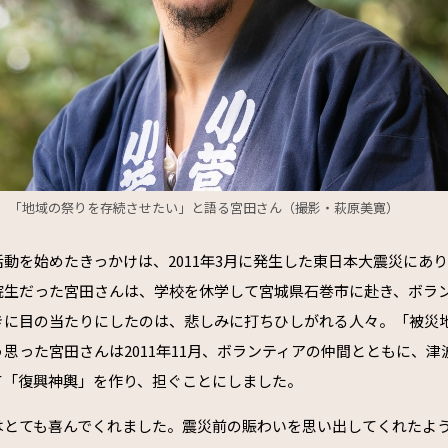
「地域の祭りを存続させたい」と語る宮田さん（撮影・萩原美寛）
動を始めたきっかけは、2011年3月に発生した東日本大震災にあ
院生だった宮田さんは、学校を休学して宮城県石巻市に赴き、ボラ
きに目の当たりにしたのは、悲しみに打ちひしがれる人々。「被災
思った宮田さんは2011年11月、ボランティアの仲間とともに、津
て「復興神輿」を作り、担ぐことにしました。
はとても喜んでくれました。震災前の賑わいを思い出してくれたよ