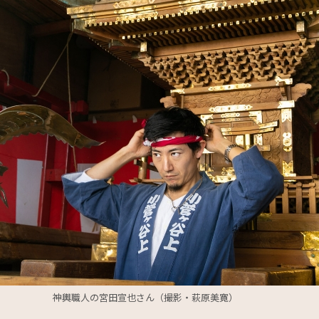
神輿職人の宮田宣也さん（撮影・萩原美寛）