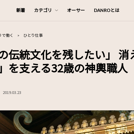
新着
カテゴリ
オーサー
DANROとは
りで働く
>
ひとり仕事
の伝統文化を残したい」 消
」を支える32歳の神輿職人
2019.03.23