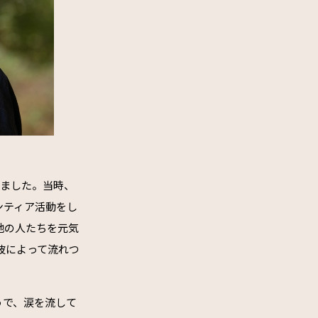
りました。当時、
ンティア活動をし
地の人たちを元気
波によって流れつ
うで、涙を流して