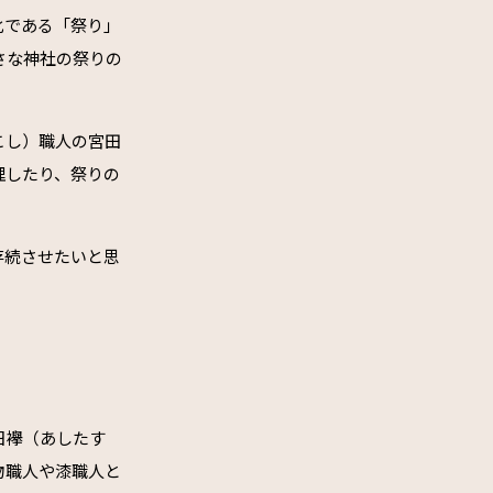
化である「祭り」
さな神社の祭りの
こし）職人の宮田
理したり、祭りの
存続させたいと思
日襷（あしたす
物職人や漆職人と