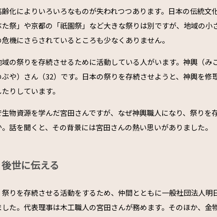
高齢化によりいろいろなものが失われつつあります。日本の伝統文
ねぶた祭」や京都の「祇園祭」など大きな祭りは別ですが、地域の小
の危機にさらされているところも少なくありません。
地域の祭りを存続させるために活動している人がいます。神輿（み
のぶや）さん（32）です。日本の祭りを存続させようと、神輿を修
したりしています。
で生物資源を学んだ宮田さんですが、なぜ神輿職人になり、祭りを
か。話を聞くと、その背景には宮田さんの熱い思いがありました。
、後世に伝える
、祭りを存続させる活動をするため、仲間とともに一般社団法人明
ました。代表理事は木工職人の宮田さんが務めます。そのほか、金